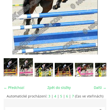
VIDEA
ODKAZY
NOVÝ PŘEKÁŽKOVÝ MATERIÁL
CENÍK SLUŽEB
PŘISPĚVEK ČUS KARVINA -PODPORA SPORTU V
MORAVSKOSLEZSKÉM KRAJI
← Předchozí
Zpět do složky
Další →
NÁHRADNÍ TERMÍN BRIGÁDY PRO TY KTEŘÍ SE
NEDOSTAVILI NA PODZIMNÍ BRIGÁDU
Automatické procházení:
3
|
4
|
5
|
6
|
7
(čas ve vteřinách)
ČLENOVÉ RYCHVALDU 2023