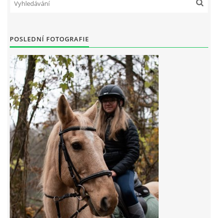
7:4 (VELKÝ PÁTEK) KROUŽEK NEBUDE
POSLEDNÍ FOTOGRAFIE
JARNÍ BRIGÁDA 20.5.2023
DNE 17.11.2023 KROUŽEK JEZDECTVÍ NENÍ
DĚKUJEME MĚSTU RYCHVALD ZA DOTACI V ROCE 2023
NABÍZÍME BRIGÁDU U NÁS VE STÁJI. PRO BLIŽŠÍ INFO
VOLEJTE 604265192
DĚKUJEME ZA PODPORU ČESKÉ UNIÍ SPORTU
JARNÍ BRIGÁDA 20.4 2024