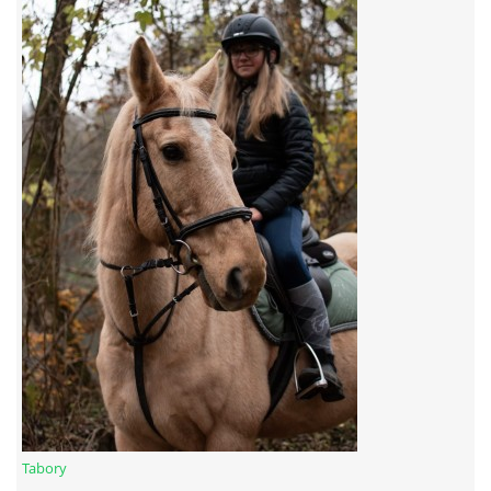
7:4 (VELKÝ PÁTEK) KROUŽEK NEBUDE
JARNÍ BRIGÁDA 20.5.2023
DNE 17.11.2023 KROUŽEK JEZDECTVÍ NENÍ
DĚKUJEME MĚSTU RYCHVALD ZA DOTACI V ROCE 2023
NABÍZÍME BRIGÁDU U NÁS VE STÁJI. PRO BLIŽŠÍ INFO
VOLEJTE 604265192
DĚKUJEME ZA PODPORU ČESKÉ UNIÍ SPORTU
Tabory
JARNÍ BRIGÁDA 20.4 2024