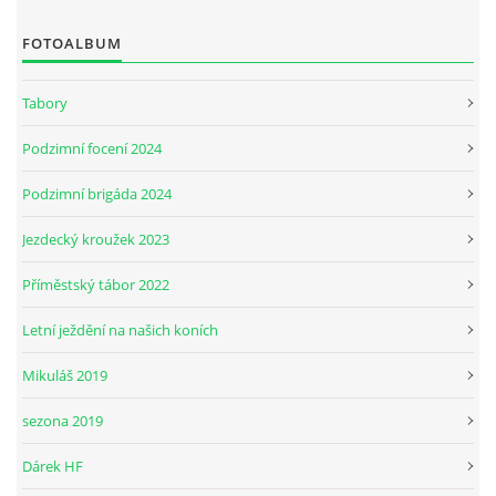
FOTOALBUM
JARNÍ BRIGÁDA SE ODKLÁDÁ.
Tabory
PÁTEČNÍ KROUŽEK " ŠKOLA JEZDECTVÍ " BUDE ZAHÁJEN
Podzimní focení 2024
Podzimní brigáda 2024
PODZIMNÍ BRIGÁDA 9.11.2024
Jezdecký kroužek 2023
ČLENOVÉ JK CABALLERO Z RYCHVALDU
Příměstský tábor 2022
Letní ježdění na našich koních
VELKÝ PÁTEK-18.4 KROUŽEK BUDE NORMÁLNĚ PROBÍHAT
Mikuláš 2019
PODZIMNÍ BRIGÁDA 4.10.2025
sezona 2019
Dárek HF
PRAZDNINOVÝ KROUŽEK