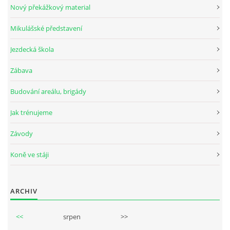
Nový překážkový material
Mikulášské představení
© 2026 eStránky.cz
Jezdecká škola
Zábava
Budování areálu, brigády
Jak trénujeme
Závody
Koně ve stáji
ARCHIV
<<
srpen
>>