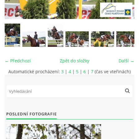
VIDEA
ODKAZY
NOVÝ PŘEKÁŽKOVÝ MATERIÁL
← Předchozí
Zpět do složky
Další →
CENÍK SLUŽEB
Automatické procházení:
3
|
4
|
5
|
6
|
7
(čas ve vteřinách)
PŘISPĚVEK ČUS KARVINA -PODPORA SPORTU V
MORAVSKOSLEZSKÉM KRAJI
NÁHRADNÍ TERMÍN BRIGÁDY PRO TY KTEŘÍ SE
POSLEDNÍ FOTOGRAFIE
NEDOSTAVILI NA PODZIMNÍ BRIGÁDU
ČLENOVÉ RYCHVALDU 2023