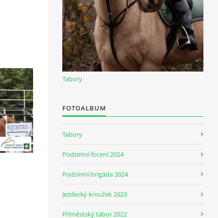
Tabory
FOTOALBUM
Tabory
Podzimní focení 2024
Podzimní brigáda 2024
Jezdecký kroužek 2023
Příměstský tábor 2022