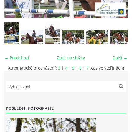
VIDEA
ODKAZY
NOVÝ PŘEKÁŽKOVÝ MATERIÁL
← Předchozí
Zpět do složky
Další →
CENÍK SLUŽEB
Automatické procházení:
3
|
4
|
5
|
6
|
7
(čas ve vteřinách)
PŘISPĚVEK ČUS KARVINA -PODPORA SPORTU V
MORAVSKOSLEZSKÉM KRAJI
NÁHRADNÍ TERMÍN BRIGÁDY PRO TY KTEŘÍ SE
POSLEDNÍ FOTOGRAFIE
NEDOSTAVILI NA PODZIMNÍ BRIGÁDU
ČLENOVÉ RYCHVALDU 2023