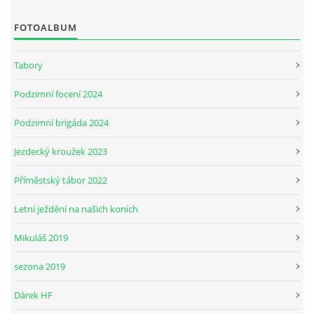
FOTOALBUM
JARNÍ BRIGÁDA SE ODKLÁDÁ.
Tabory
PÁTEČNÍ KROUŽEK " ŠKOLA JEZDECTVÍ " BUDE ZAHÁJEN
Podzimní focení 2024
Podzimní brigáda 2024
PODZIMNÍ BRIGÁDA 9.11.2024
Jezdecký kroužek 2023
ČLENOVÉ JK CABALLERO Z RYCHVALDU
Příměstský tábor 2022
Letní ježdění na našich koních
VELKÝ PÁTEK-18.4 KROUŽEK BUDE NORMÁLNĚ PROBÍHAT
Mikuláš 2019
PODZIMNÍ BRIGÁDA 4.10.2025
sezona 2019
Dárek HF
PRAZDNINOVÝ KROUŽEK