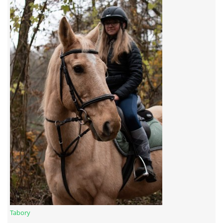
7:4 (VELKÝ PÁTEK) KROUŽEK NEBUDE
JARNÍ BRIGÁDA 20.5.2023
DNE 17.11.2023 KROUŽEK JEZDECTVÍ NENÍ
DĚKUJEME MĚSTU RYCHVALD ZA DOTACI V ROCE 2023
NABÍZÍME BRIGÁDU U NÁS VE STÁJI. PRO BLIŽŠÍ INFO
VOLEJTE 604265192
DĚKUJEME ZA PODPORU ČESKÉ UNIÍ SPORTU
Tabory
JARNÍ BRIGÁDA 20.4 2024