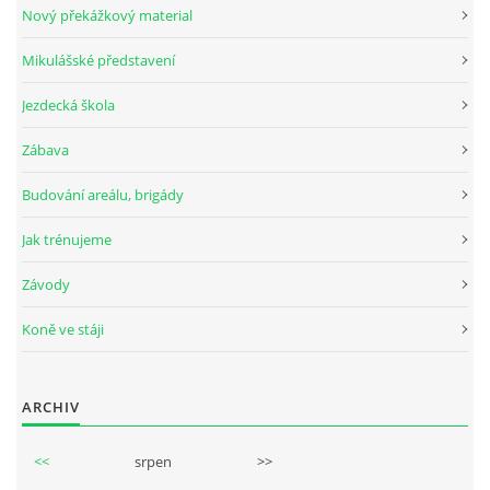
Nový překážkový material
Mikulášské představení
© 2026 eStránky.cz
Jezdecká škola
Zábava
Budování areálu, brigády
Jak trénujeme
Závody
Koně ve stáji
ARCHIV
<<
srpen
>>