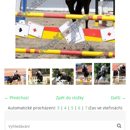
VIDEA
ODKAZY
NOVÝ PŘEKÁŽKOVÝ MATERIÁL
CENÍK SLUŽEB
PŘISPĚVEK ČUS KARVINA -PODPORA SPORTU V
MORAVSKOSLEZSKÉM KRAJI
← Předchozí
Zpět do složky
Další →
NÁHRADNÍ TERMÍN BRIGÁDY PRO TY KTEŘÍ SE
Automatické procházení:
3
|
4
|
5
|
6
|
7
(čas ve vteřinách)
NEDOSTAVILI NA PODZIMNÍ BRIGÁDU
ČLENOVÉ RYCHVALDU 2023