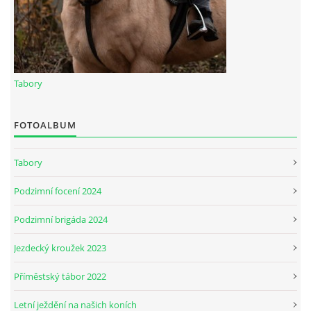
JARNÍ BRIGÁDA SE ODKLÁDÁ.
PÁTEČNÍ KROUŽEK " ŠKOLA JEZDECTVÍ " BUDE ZAHÁJEN
Tabory
PODZIMNÍ BRIGÁDA 9.11.2024
FOTOALBUM
Tabory
ČLENOVÉ JK CABALLERO Z RYCHVALDU
Podzimní focení 2024
VELKÝ PÁTEK-18.4 KROUŽEK BUDE NORMÁLNĚ PROBÍHAT
Podzimní brigáda 2024
Jezdecký kroužek 2023
PODZIMNÍ BRIGÁDA 4.10.2025
Příměstský tábor 2022
PRAZDNINOVÝ KROUŽEK
Letní ježdění na našich koních