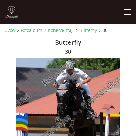
Úvod
Fotoalbum
Koně ve stáji
Butterfly
30
ÚVOD
Butterfly
30
AKTUALITY
KONTAKT
SLUŽBY
JEŽDĚNÍ PRO VEŘEJNOST
FOTOALBUM