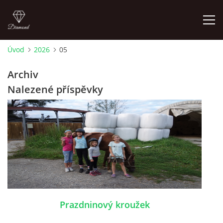
Úvod
2026
05
ÚVOD
Archiv
Nalezené příspěvky
AKTUALITY
KONTAKT
SLUŽBY
JEŽDĚNÍ PRO VEŘEJNOST
Prazdninový kroužek
FOTOALBUM