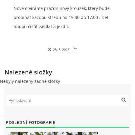
Nově otvíráme prázdninový kroužek, který bude
VIDEA
probíhat každou středu od 15.30 do 17.00 . Děti
budou čistit ,sedlat a jezdit.
ODKAZY
NOVÝ PŘEKÁŽKOVÝ MATERIÁL
25. 5. 2026
CENÍK SLUŽEB
Nalezené složky
Nebyly nalezeny žádné složky
PŘISPĚVEK ČUS KARVINA -PODPORA SPORTU V
MORAVSKOSLEZSKÉM KRAJI
NÁHRADNÍ TERMÍN BRIGÁDY PRO TY KTEŘÍ SE
NEDOSTAVILI NA PODZIMNÍ BRIGÁDU
POSLEDNÍ FOTOGRAFIE
ČLENOVÉ RYCHVALDU 2023