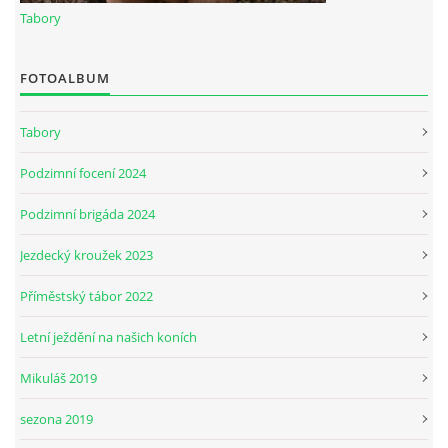
Tabory
JARNÍ BRIGÁDA SE ODKLÁDÁ.
FOTOALBUM
PÁTEČNÍ KROUŽEK " ŠKOLA JEZDECTVÍ " BUDE ZAHÁJEN
Tabory
Podzimní focení 2024
PODZIMNÍ BRIGÁDA 9.11.2024
Podzimní brigáda 2024
ČLENOVÉ JK CABALLERO Z RYCHVALDU
Jezdecký kroužek 2023
Příměstský tábor 2022
VELKÝ PÁTEK-18.4 KROUŽEK BUDE NORMÁLNĚ PROBÍHAT
Letní ježdění na našich koních
PODZIMNÍ BRIGÁDA 4.10.2025
Mikuláš 2019
sezona 2019
PRAZDNINOVÝ KROUŽEK