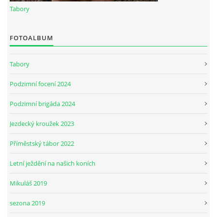
Tabory
7:4 (VELKÝ PÁTEK) KROUŽEK NEBUDE
FOTOALBUM
JARNÍ BRIGÁDA 20.5.2023
Tabory
Podzimní focení 2024
DNE 17.11.2023 KROUŽEK JEZDECTVÍ NENÍ
Podzimní brigáda 2024
DĚKUJEME MĚSTU RYCHVALD ZA DOTACI V ROCE 2023
Jezdecký kroužek 2023
Příměstský tábor 2022
NABÍZÍME BRIGÁDU U NÁS VE STÁJI. PRO BLIŽŠÍ INFO
VOLEJTE 604265192
Letní ježdění na našich koních
Mikuláš 2019
DĚKUJEME ZA PODPORU ČESKÉ UNIÍ SPORTU
sezona 2019
JARNÍ BRIGÁDA 20.4 2024