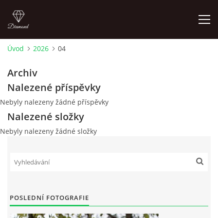
Úvod
2026
04
ÚVOD
Archiv
Nalezené příspěvky
AKTUALITY
Nebyly nalezeny žádné příspěvky
Nalezené složky
KONTAKT
Nebyly nalezeny žádné složky
SLUŽBY
JEŽDĚNÍ PRO VEŘEJNOST
POSLEDNÍ FOTOGRAFIE
FOTOALBUM