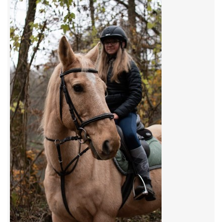
VIDEA
ODKAZY
NOVÝ PŘEKÁŽKOVÝ MATERIÁL
CENÍK SLUŽEB
PŘISPĚVEK ČUS KARVINA -PODPORA SPORTU V
MORAVSKOSLEZSKÉM KRAJI
NÁHRADNÍ TERMÍN BRIGÁDY PRO TY KTEŘÍ SE
NEDOSTAVILI NA PODZIMNÍ BRIGÁDU
ČLENOVÉ RYCHVALDU 2023