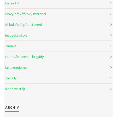
Dárek HF
Nový překážkový material
JARNÍ BRIGÁDA SE ODKLÁDÁ.
Mikulášské představení
PÁTEČNÍ KROUŽEK " ŠKOLA JEZDECTVÍ " BUDE ZAHÁJEN
Jezdecká škola
Zábava
PODZIMNÍ BRIGÁDA 9.11.2024
Budování areálu, brigády
ČLENOVÉ JK CABALLERO Z RYCHVALDU
Jak trénujeme
Závody
VELKÝ PÁTEK-18.4 KROUŽEK BUDE NORMÁLNĚ PROBÍHAT
Koně ve stáji
PODZIMNÍ BRIGÁDA 4.10.2025
ARCHIV
PRAZDNINOVÝ KROUŽEK