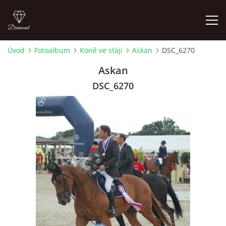
Úvod
Fotoalbum
Koně ve stáji
Askan
DSC_6270
ÚVOD
Askan
DSC_6270
AKTUALITY
KONTAKT
SLUŽBY
JEŽDĚNÍ PRO VEŘEJNOST
FOTOALBUM