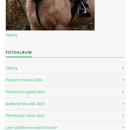
JARNÍ BRIGÁDA SE ODKLÁDÁ.
PÁTEČNÍ KROUŽEK " ŠKOLA JEZDECTVÍ " BUDE ZAHÁJEN
Tabory
PODZIMNÍ BRIGÁDA 9.11.2024
FOTOALBUM
Tabory
ČLENOVÉ JK CABALLERO Z RYCHVALDU
Podzimní focení 2024
VELKÝ PÁTEK-18.4 KROUŽEK BUDE NORMÁLNĚ PROBÍHAT
Podzimní brigáda 2024
Jezdecký kroužek 2023
PODZIMNÍ BRIGÁDA 4.10.2025
Příměstský tábor 2022
PRAZDNINOVÝ KROUŽEK
Letní ježdění na našich koních