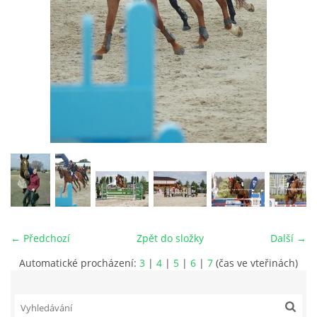
VIDEA
ODKAZY
NOVÝ PŘEKÁŽKOVÝ MATERIÁL
CENÍK SLUŽEB
PŘISPĚVEK ČUS KARVINA -PODPORA SPORTU V
MORAVSKOSLEZSKÉM KRAJI
← Předchozí
Zpět do složky
Další →
NÁHRADNÍ TERMÍN BRIGÁDY PRO TY KTEŘÍ SE
Automatické procházení:
3
|
4
|
5
|
6
|
7
(čas ve vteřinách)
NEDOSTAVILI NA PODZIMNÍ BRIGÁDU
ČLENOVÉ RYCHVALDU 2023