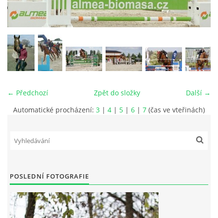
VIDEA
ODKAZY
NOVÝ PŘEKÁŽKOVÝ MATERIÁL
← Předchozí
Zpět do složky
Další →
CENÍK SLUŽEB
Automatické procházení:
3
|
4
|
5
|
6
|
7
(čas ve vteřinách)
PŘISPĚVEK ČUS KARVINA -PODPORA SPORTU V
MORAVSKOSLEZSKÉM KRAJI
POSLEDNÍ FOTOGRAFIE
NÁHRADNÍ TERMÍN BRIGÁDY PRO TY KTEŘÍ SE
NEDOSTAVILI NA PODZIMNÍ BRIGÁDU
ČLENOVÉ RYCHVALDU 2023