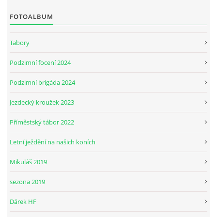
FOTOALBUM
JARNÍ BRIGÁDA SE ODKLÁDÁ.
Tabory
PÁTEČNÍ KROUŽEK " ŠKOLA JEZDECTVÍ " BUDE ZAHÁJEN
Podzimní focení 2024
Podzimní brigáda 2024
PODZIMNÍ BRIGÁDA 9.11.2024
Jezdecký kroužek 2023
ČLENOVÉ JK CABALLERO Z RYCHVALDU
Příměstský tábor 2022
Letní ježdění na našich koních
VELKÝ PÁTEK-18.4 KROUŽEK BUDE NORMÁLNĚ PROBÍHAT
Mikuláš 2019
PODZIMNÍ BRIGÁDA 4.10.2025
sezona 2019
Dárek HF
PRAZDNINOVÝ KROUŽEK