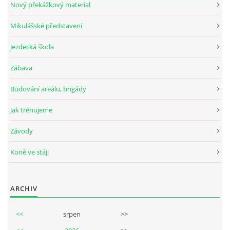
Nový překážkový material
Mikulášské představení
© 2026 eStránky.cz
Jezdecká škola
Zábava
Budování areálu, brigády
Jak trénujeme
Závody
Koně ve stáji
ARCHIV
<<
srpen
>>