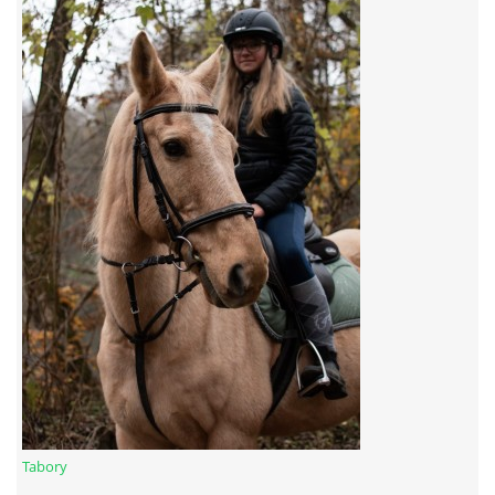
7:4 (VELKÝ PÁTEK) KROUŽEK NEBUDE
JARNÍ BRIGÁDA 20.5.2023
DNE 17.11.2023 KROUŽEK JEZDECTVÍ NENÍ
DĚKUJEME MĚSTU RYCHVALD ZA DOTACI V ROCE 2023
NABÍZÍME BRIGÁDU U NÁS VE STÁJI. PRO BLIŽŠÍ INFO
VOLEJTE 604265192
DĚKUJEME ZA PODPORU ČESKÉ UNIÍ SPORTU
Tabory
JARNÍ BRIGÁDA 20.4 2024