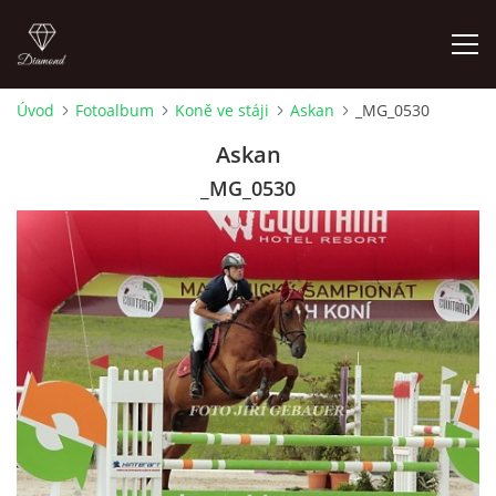
Úvod
Fotoalbum
Koně ve stáji
Askan
_MG_0530
ÚVOD
Askan
_MG_0530
AKTUALITY
KONTAKT
SLUŽBY
JEŽDĚNÍ PRO VEŘEJNOST
FOTOALBUM