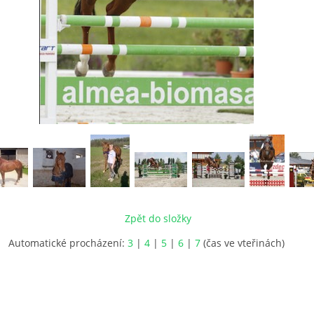
Zpět do složky
Automatické procházení:
3
|
4
|
5
|
6
|
7
(čas ve vteřinách)