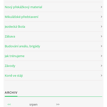
Nový překážkový material
Mikulášské představení
© 2026 eStránky.cz
Jezdecká škola
Zábava
Budování areálu, brigády
Jak trénujeme
Závody
Koně ve stáji
ARCHIV
<<
srpen
>>