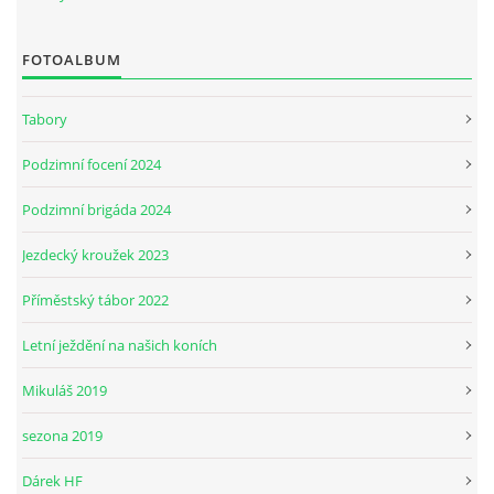
FOTOALBUM
JARNÍ BRIGÁDA SE ODKLÁDÁ.
Tabory
PÁTEČNÍ KROUŽEK " ŠKOLA JEZDECTVÍ " BUDE ZAHÁJEN
Podzimní focení 2024
PODZIMNÍ BRIGÁDA 9.11.2024
Podzimní brigáda 2024
Jezdecký kroužek 2023
ČLENOVÉ JK CABALLERO Z RYCHVALDU
Příměstský tábor 2022
VELKÝ PÁTEK-18.4 KROUŽEK BUDE NORMÁLNĚ PROBÍHAT
Letní ježdění na našich koních
Mikuláš 2019
PODZIMNÍ BRIGÁDA 4.10.2025
sezona 2019
PRAZDNINOVÝ KROUŽEK
Dárek HF