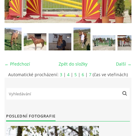
VIDEA
ODKAZY
NOVÝ PŘEKÁŽKOVÝ MATERIÁL
← Předchozí
Zpět do složky
Další →
CENÍK SLUŽEB
Automatické procházení:
3
|
4
|
5
|
6
|
7
(čas ve vteřinách)
PŘISPĚVEK ČUS KARVINA -PODPORA SPORTU V
MORAVSKOSLEZSKÉM KRAJI
NÁHRADNÍ TERMÍN BRIGÁDY PRO TY KTEŘÍ SE
POSLEDNÍ FOTOGRAFIE
NEDOSTAVILI NA PODZIMNÍ BRIGÁDU
ČLENOVÉ RYCHVALDU 2023