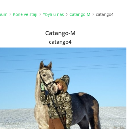
lbum
Koně ve stáji
*byli u nás
Catango-M
catango4
Catango-M
catango4