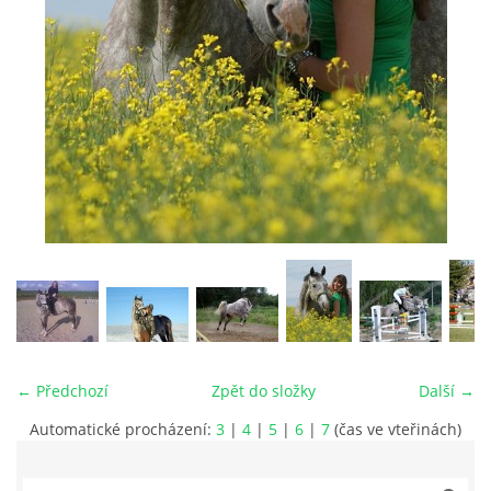
VIDEA
ODKAZY
NOVÝ PŘEKÁŽKOVÝ MATERIÁL
CENÍK SLUŽEB
PŘISPĚVEK ČUS KARVINA -PODPORA SPORTU V
MORAVSKOSLEZSKÉM KRAJI
← Předchozí
Zpět do složky
Další →
NÁHRADNÍ TERMÍN BRIGÁDY PRO TY KTEŘÍ SE
NEDOSTAVILI NA PODZIMNÍ BRIGÁDU
Automatické procházení:
3
|
4
|
5
|
6
|
7
(čas ve vteřinách)
ČLENOVÉ RYCHVALDU 2023