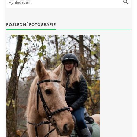
7:4 (VELKÝ PÁTEK) KROUŽEK NEBUDE
POSLEDNÍ FOTOGRAFIE
JARNÍ BRIGÁDA 20.5.2023
DNE 17.11.2023 KROUŽEK JEZDECTVÍ NENÍ
DĚKUJEME MĚSTU RYCHVALD ZA DOTACI V ROCE 2023
NABÍZÍME BRIGÁDU U NÁS VE STÁJI. PRO BLIŽŠÍ INFO
VOLEJTE 604265192
DĚKUJEME ZA PODPORU ČESKÉ UNIÍ SPORTU
JARNÍ BRIGÁDA 20.4 2024