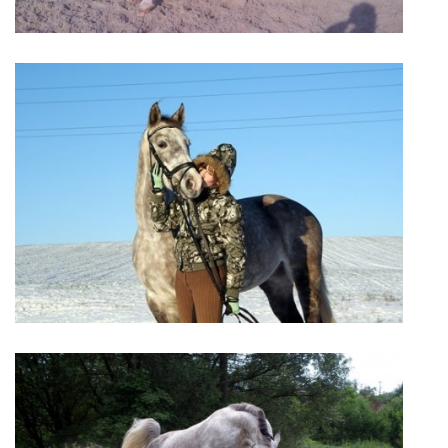
VIDEA
ODKAZY
NOVÝ PŘEKÁŽKOVÝ MATERIÁL
CENÍK SLUŽEB
PŘISPĚVEK ČUS KARVINA -PODPORA SPORTU V
MORAVSKOSLEZSKÉM KRAJI
NÁHRADNÍ TERMÍN BRIGÁDY PRO TY KTEŘÍ SE
NEDOSTAVILI NA PODZIMNÍ BRIGÁDU
ČLENOVÉ RYCHVALDU 2023