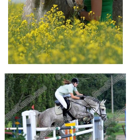
JARNÍ BRIGÁDA SE ODKLÁDÁ.
PÁTEČNÍ KROUŽEK " ŠKOLA JEZDECTVÍ " BUDE ZAHÁJEN
PODZIMNÍ BRIGÁDA 9.11.2024
ČLENOVÉ JK CABALLERO Z RYCHVALDU
VELKÝ PÁTEK-18.4 KROUŽEK BUDE NORMÁLNĚ PROBÍHAT
PODZIMNÍ BRIGÁDA 4.10.2025
PRAZDNINOVÝ KROUŽEK