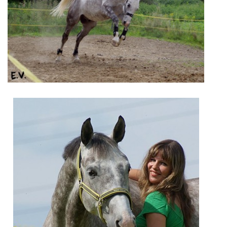
7:4 (VELKÝ PÁTEK) KROUŽEK NEBUDE
JARNÍ BRIGÁDA 20.5.2023
DNE 17.11.2023 KROUŽEK JEZDECTVÍ NENÍ
DĚKUJEME MĚSTU RYCHVALD ZA DOTACI V ROCE 2023
NABÍZÍME BRIGÁDU U NÁS VE STÁJI. PRO BLIŽŠÍ INFO
VOLEJTE 604265192
DĚKUJEME ZA PODPORU ČESKÉ UNIÍ SPORTU
JARNÍ BRIGÁDA 20.4 2024