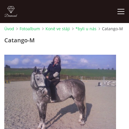
Úvod
Fotoalbum
Koně ve stáji
*byli u nás
Catango-M
ÚVOD
Catango-M
AKTUALITY
KONTAKT
SLUŽBY
JEŽDĚNÍ PRO VEŘEJNOST
FOTOALBUM