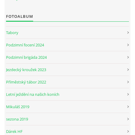
FOTOALBUM
JARNÍ BRIGÁDA SE ODKLÁDÁ.
Tabory
PÁTEČNÍ KROUŽEK " ŠKOLA JEZDECTVÍ " BUDE ZAHÁJEN
Podzimní focení 2024
PODZIMNÍ BRIGÁDA 9.11.2024
Podzimní brigáda 2024
Jezdecký kroužek 2023
ČLENOVÉ JK CABALLERO Z RYCHVALDU
Příměstský tábor 2022
VELKÝ PÁTEK-18.4 KROUŽEK BUDE NORMÁLNĚ PROBÍHAT
Letní ježdění na našich koních
Mikuláš 2019
PODZIMNÍ BRIGÁDA 4.10.2025
sezona 2019
PRAZDNINOVÝ KROUŽEK
Dárek HF