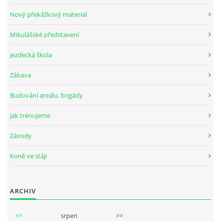
Nový překážkový material
Mikulášské představení
© 2026 eStránky.cz
Jezdecká škola
Zábava
Budování areálu, brigády
Jak trénujeme
Závody
Koně ve stáji
ARCHIV
<<
srpen
>>