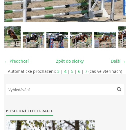
VIDEA
ODKAZY
NOVÝ PŘEKÁŽKOVÝ MATERIÁL
← Předchozí
Zpět do složky
Další →
CENÍK SLUŽEB
Automatické procházení:
3
|
4
|
5
|
6
|
7
(čas ve vteřinách)
PŘISPĚVEK ČUS KARVINA -PODPORA SPORTU V
MORAVSKOSLEZSKÉM KRAJI
NÁHRADNÍ TERMÍN BRIGÁDY PRO TY KTEŘÍ SE
POSLEDNÍ FOTOGRAFIE
NEDOSTAVILI NA PODZIMNÍ BRIGÁDU
ČLENOVÉ RYCHVALDU 2023