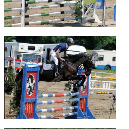
7:4 (VELKÝ PÁTEK) KROUŽEK NEBUDE
JARNÍ BRIGÁDA 20.5.2023
DNE 17.11.2023 KROUŽEK JEZDECTVÍ NENÍ
DĚKUJEME MĚSTU RYCHVALD ZA DOTACI V ROCE 2023
NABÍZÍME BRIGÁDU U NÁS VE STÁJI. PRO BLIŽŠÍ INFO
VOLEJTE 604265192
DĚKUJEME ZA PODPORU ČESKÉ UNIÍ SPORTU
JARNÍ BRIGÁDA 20.4 2024