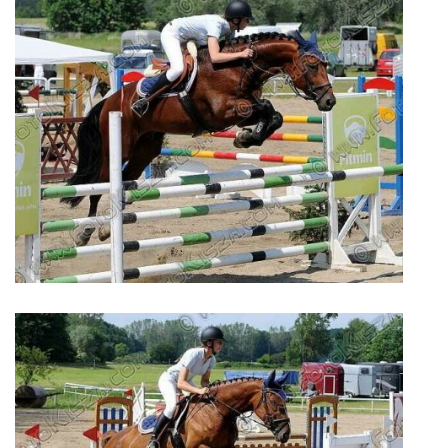
JARNÍ BRIGÁDA SE ODKLÁDÁ.
PÁTEČNÍ KROUŽEK " ŠKOLA JEZDECTVÍ " BUDE ZAHÁJEN
PODZIMNÍ BRIGÁDA 9.11.2024
ČLENOVÉ JK CABALLERO Z RYCHVALDU
VELKÝ PÁTEK-18.4 KROUŽEK BUDE NORMÁLNĚ PROBÍHAT
PODZIMNÍ BRIGÁDA 4.10.2025
PRAZDNINOVÝ KROUŽEK