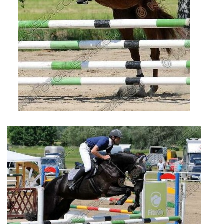
VIDEA
ODKAZY
NOVÝ PŘEKÁŽKOVÝ MATERIÁL
CENÍK SLUŽEB
PŘISPĚVEK ČUS KARVINA -PODPORA SPORTU V
MORAVSKOSLEZSKÉM KRAJI
NÁHRADNÍ TERMÍN BRIGÁDY PRO TY KTEŘÍ SE
NEDOSTAVILI NA PODZIMNÍ BRIGÁDU
ČLENOVÉ RYCHVALDU 2023