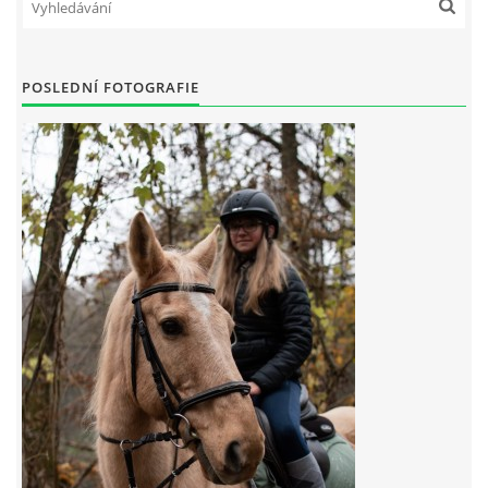
7:4 (VELKÝ PÁTEK) KROUŽEK NEBUDE
POSLEDNÍ FOTOGRAFIE
JARNÍ BRIGÁDA 20.5.2023
DNE 17.11.2023 KROUŽEK JEZDECTVÍ NENÍ
DĚKUJEME MĚSTU RYCHVALD ZA DOTACI V ROCE 2023
NABÍZÍME BRIGÁDU U NÁS VE STÁJI. PRO BLIŽŠÍ INFO
VOLEJTE 604265192
DĚKUJEME ZA PODPORU ČESKÉ UNIÍ SPORTU
JARNÍ BRIGÁDA 20.4 2024