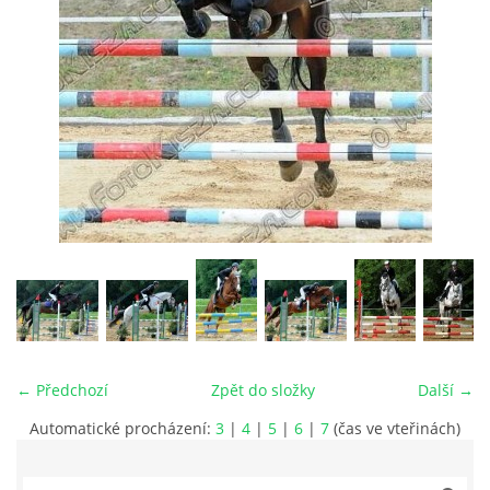
VIDEA
ODKAZY
NOVÝ PŘEKÁŽKOVÝ MATERIÁL
CENÍK SLUŽEB
PŘISPĚVEK ČUS KARVINA -PODPORA SPORTU V
MORAVSKOSLEZSKÉM KRAJI
← Předchozí
Zpět do složky
Další →
NÁHRADNÍ TERMÍN BRIGÁDY PRO TY KTEŘÍ SE
NEDOSTAVILI NA PODZIMNÍ BRIGÁDU
Automatické procházení:
3
|
4
|
5
|
6
|
7
(čas ve vteřinách)
ČLENOVÉ RYCHVALDU 2023