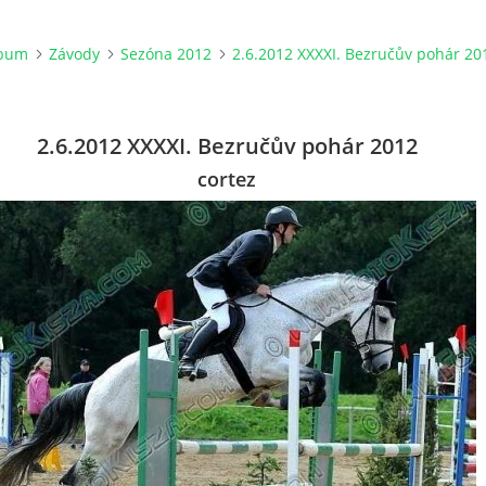
lbum
Závody
Sezóna 2012
2.6.2012 XXXXI. Bezručův pohár 20
2.6.2012 XXXXI. Bezručův pohár 2012
cortez