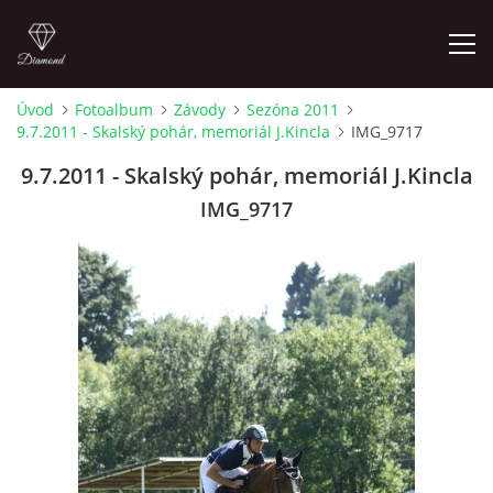
Úvod
Fotoalbum
Závody
Sezóna 2011
9.7.2011 - Skalský pohár, memoriál J.Kincla
IMG_9717
ÚVOD
9.7.2011 - Skalský pohár, memoriál J.Kincla
AKTUALITY
IMG_9717
KONTAKT
SLUŽBY
JEŽDĚNÍ PRO VEŘEJNOST
FOTOALBUM