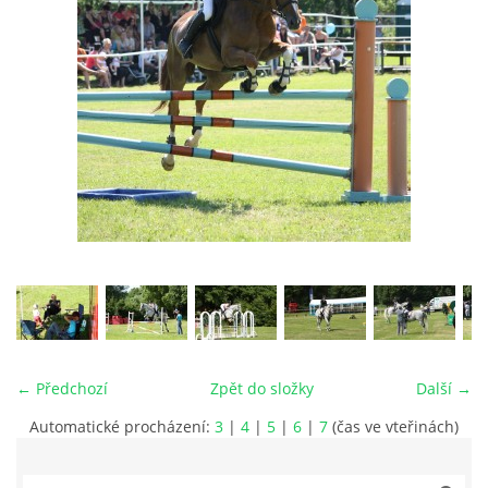
VIDEA
ODKAZY
NOVÝ PŘEKÁŽKOVÝ MATERIÁL
CENÍK SLUŽEB
PŘISPĚVEK ČUS KARVINA -PODPORA SPORTU V
MORAVSKOSLEZSKÉM KRAJI
← Předchozí
Zpět do složky
Další →
NÁHRADNÍ TERMÍN BRIGÁDY PRO TY KTEŘÍ SE
NEDOSTAVILI NA PODZIMNÍ BRIGÁDU
Automatické procházení:
3
|
4
|
5
|
6
|
7
(čas ve vteřinách)
ČLENOVÉ RYCHVALDU 2023