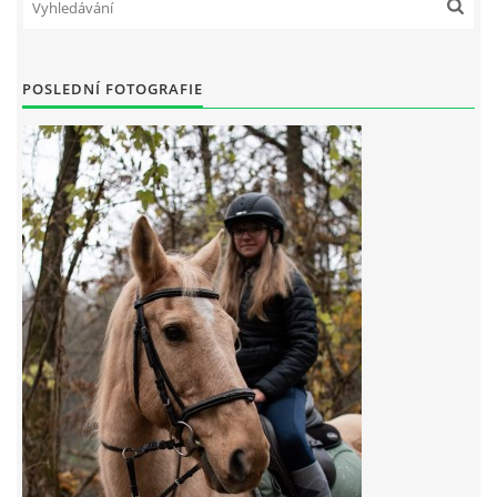
7:4 (VELKÝ PÁTEK) KROUŽEK NEBUDE
POSLEDNÍ FOTOGRAFIE
JARNÍ BRIGÁDA 20.5.2023
DNE 17.11.2023 KROUŽEK JEZDECTVÍ NENÍ
DĚKUJEME MĚSTU RYCHVALD ZA DOTACI V ROCE 2023
NABÍZÍME BRIGÁDU U NÁS VE STÁJI. PRO BLIŽŠÍ INFO
VOLEJTE 604265192
DĚKUJEME ZA PODPORU ČESKÉ UNIÍ SPORTU
JARNÍ BRIGÁDA 20.4 2024