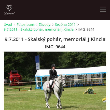
Úvod
Fotoalbum
Závody
Sezóna 2011
9.7.2011 - Skalský pohár, memoriál J.Kincla
IMG_9644
ÚVOD
9.7.2011 - Skalský pohár, memoriál J.Kincla
AKTUALITY
IMG_9644
KONTAKT
SLUŽBY
JEŽDĚNÍ PRO VEŘEJNOST
FOTOALBUM