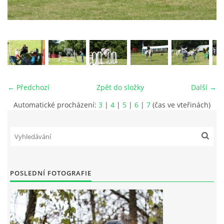
VIDEA
ODKAZY
NOVÝ PŘEKÁŽKOVÝ MATERIÁL
← Předchozí
Zpět do složky
Další →
Automatické procházení:
3
|
4
|
5
|
6
|
7
(čas ve vteřinách)
CENÍK SLUŽEB
PŘISPĚVEK ČUS KARVINA -PODPORA SPORTU V
MORAVSKOSLEZSKÉM KRAJI
POSLEDNÍ FOTOGRAFIE
NÁHRADNÍ TERMÍN BRIGÁDY PRO TY KTEŘÍ SE
NEDOSTAVILI NA PODZIMNÍ BRIGÁDU
ČLENOVÉ RYCHVALDU 2023