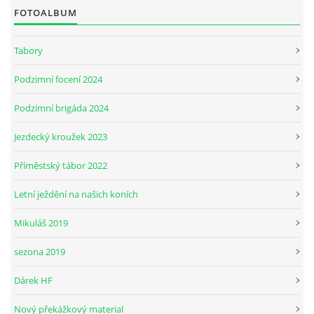
FOTOALBUM
JARNÍ BRIGÁDA SE ODKLÁDÁ.
Tabory
Podzimní focení 2024
PÁTEČNÍ KROUŽEK " ŠKOLA JEZDECTVÍ " BUDE ZAHÁJEN
Podzimní brigáda 2024
PODZIMNÍ BRIGÁDA 9.11.2024
Jezdecký kroužek 2023
Příměstský tábor 2022
ČLENOVÉ JK CABALLERO Z RYCHVALDU
Letní ježdění na našich koních
VELKÝ PÁTEK-18.4 KROUŽEK BUDE NORMÁLNĚ PROBÍHAT
Mikuláš 2019
sezona 2019
PODZIMNÍ BRIGÁDA 4.10.2025
Dárek HF
PRAZDNINOVÝ KROUŽEK
Nový překážkový material