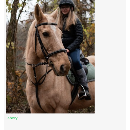
7:4 (VELKÝ PÁTEK) KROUŽEK NEBUDE
JARNÍ BRIGÁDA 20.5.2023
DNE 17.11.2023 KROUŽEK JEZDECTVÍ NENÍ
DĚKUJEME MĚSTU RYCHVALD ZA DOTACI V ROCE 2023
NABÍZÍME BRIGÁDU U NÁS VE STÁJI. PRO BLIŽŠÍ INFO
VOLEJTE 604265192
DĚKUJEME ZA PODPORU ČESKÉ UNIÍ SPORTU
Tabory
JARNÍ BRIGÁDA 20.4 2024