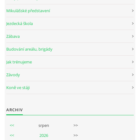
Mikulášské představení
Jezdecká škola
© 2026 eStránky.cz
Zábava
Budování areálu, brigády
Jak trénujeme
Závody
Koně ve stáji
ARCHIV
<<
srpen
>>
<<
2026
>>