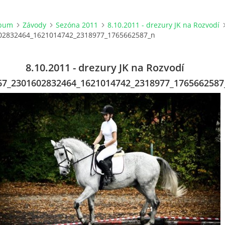
lbum
Závody
Sezóna 2011
8.10.2011 - drezury JK na Rozvodí
02832464_1621014742_2318977_1765662587_n
8.10.2011 - drezury JK na Rozvodí
67_2301602832464_1621014742_2318977_1765662587