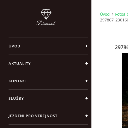
Úvod
Fotoa
297867_23016
ÚVOD
2978
AKTUALITY
KONTAKT
SLUŽBY
JEŽDĚNÍ PRO VEŘEJNOST