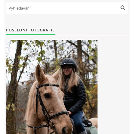
7:4 (VELKÝ PÁTEK) KROUŽEK NEBUDE
POSLEDNÍ FOTOGRAFIE
JARNÍ BRIGÁDA 20.5.2023
DNE 17.11.2023 KROUŽEK JEZDECTVÍ NENÍ
DĚKUJEME MĚSTU RYCHVALD ZA DOTACI V ROCE 2023
NABÍZÍME BRIGÁDU U NÁS VE STÁJI. PRO BLIŽŠÍ INFO
VOLEJTE 604265192
DĚKUJEME ZA PODPORU ČESKÉ UNIÍ SPORTU
JARNÍ BRIGÁDA 20.4 2024