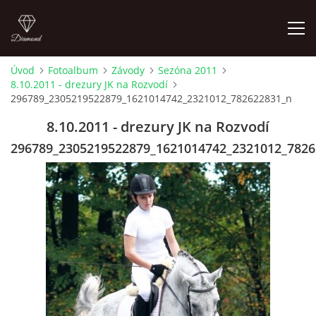
Úvod
Fotoalbum
Závody
Sezóna 2011
8.10.2011 - drezury JK na Rozvodí
ÚVOD
296789_2305219522879_1621014742_2321012_782622831_n
8.10.2011 - drezury JK na Rozvodí
AKTUALITY
296789_2305219522879_1621014742_2321012_7826
KONTAKT
SLUŽBY
JEŽDĚNÍ PRO VEŘEJNOST
FOTOALBUM