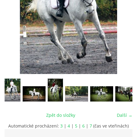
VIDEA
ODKAZY
NOVÝ PŘEKÁŽKOVÝ MATERIÁL
CENÍK SLUŽEB
PŘISPĚVEK ČUS KARVINA -PODPORA SPORTU V
MORAVSKOSLEZSKÉM KRAJI
NÁHRADNÍ TERMÍN BRIGÁDY PRO TY KTEŘÍ SE
Zpět do složky
Další →
NEDOSTAVILI NA PODZIMNÍ BRIGÁDU
Automatické procházení:
3
|
4
|
5
|
6
|
7
(čas ve vteřinách)
ČLENOVÉ RYCHVALDU 2023