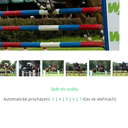
Zpět do složky
Automatické procházení:
3
|
4
|
5
|
6
|
7
(čas ve vteřinách)