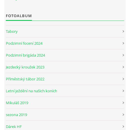
FOTOALBUM
JARNÍ BRIGÁDA SE ODKLÁDÁ.
Tabory
PÁTEČNÍ KROUŽEK " ŠKOLA JEZDECTVÍ " BUDE ZAHÁJEN
Podzimní focení 2024
PODZIMNÍ BRIGÁDA 9.11.2024
Podzimní brigáda 2024
Jezdecký kroužek 2023
ČLENOVÉ JK CABALLERO Z RYCHVALDU
Příměstský tábor 2022
VELKÝ PÁTEK-18.4 KROUŽEK BUDE NORMÁLNĚ PROBÍHAT
Letní ježdění na našich koních
Mikuláš 2019
PODZIMNÍ BRIGÁDA 4.10.2025
sezona 2019
PRAZDNINOVÝ KROUŽEK
Dárek HF