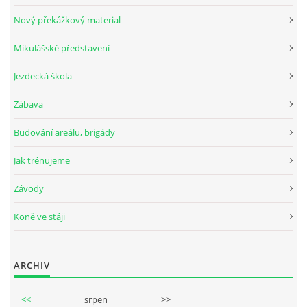
Nový překážkový material
Mikulášské představení
© 2026 eStránky.cz
Jezdecká škola
Zábava
Budování areálu, brigády
Jak trénujeme
Závody
Koně ve stáji
ARCHIV
<<
srpen
>>