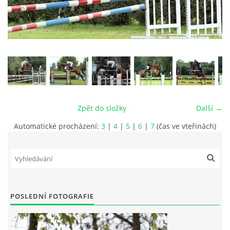
VIDEA
ODKAZY
NOVÝ PŘEKÁŽKOVÝ MATERIÁL
Zpět do složky
Další →
CENÍK SLUŽEB
Automatické procházení:
3
|
4
|
5
|
6
|
7
(čas ve vteřinách)
PŘISPĚVEK ČUS KARVINA -PODPORA SPORTU V
MORAVSKOSLEZSKÉM KRAJI
NÁHRADNÍ TERMÍN BRIGÁDY PRO TY KTEŘÍ SE
POSLEDNÍ FOTOGRAFIE
NEDOSTAVILI NA PODZIMNÍ BRIGÁDU
ČLENOVÉ RYCHVALDU 2023