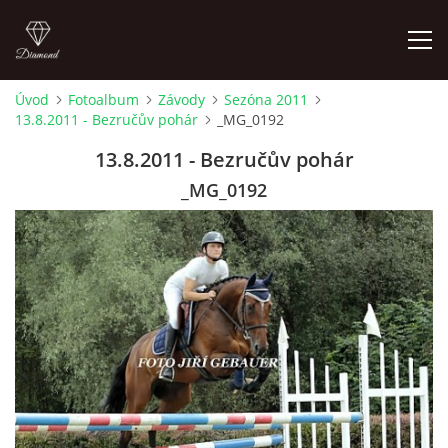
Úvod
Fotoalbum
Závody
Sezóna 2011
13.8.2011 - Bezručův pohár
_MG_0192
ÚVOD
13.8.2011 - Bezručův pohár
AKTUALITY
_MG_0192
KONTAKT
SLUŽBY
JEŽDĚNÍ PRO VEŘEJNOST
FOTOALBUM