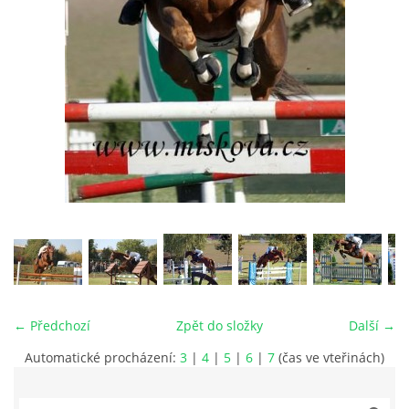
VIDEA
ODKAZY
NOVÝ PŘEKÁŽKOVÝ MATERIÁL
CENÍK SLUŽEB
PŘISPĚVEK ČUS KARVINA -PODPORA SPORTU V
MORAVSKOSLEZSKÉM KRAJI
← Předchozí
Zpět do složky
Další →
NÁHRADNÍ TERMÍN BRIGÁDY PRO TY KTEŘÍ SE
NEDOSTAVILI NA PODZIMNÍ BRIGÁDU
Automatické procházení:
3
|
4
|
5
|
6
|
7
(čas ve vteřinách)
ČLENOVÉ RYCHVALDU 2023