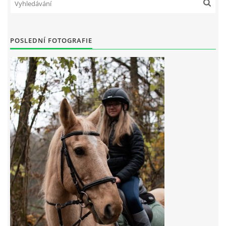
7:4 (VELKÝ PÁTEK) KROUŽEK NEBUDE
POSLEDNÍ FOTOGRAFIE
JARNÍ BRIGÁDA 20.5.2023
DNE 17.11.2023 KROUŽEK JEZDECTVÍ NENÍ
DĚKUJEME MĚSTU RYCHVALD ZA DOTACI V ROCE 2023
NABÍZÍME BRIGÁDU U NÁS VE STÁJI. PRO BLIŽŠÍ INFO
VOLEJTE 604265192
DĚKUJEME ZA PODPORU ČESKÉ UNIÍ SPORTU
JARNÍ BRIGÁDA 20.4 2024