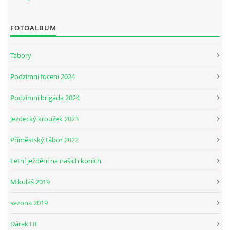
FOTOALBUM
JARNÍ BRIGÁDA SE ODKLÁDÁ.
Tabory
PÁTEČNÍ KROUŽEK " ŠKOLA JEZDECTVÍ " BUDE ZAHÁJEN
Podzimní focení 2024
PODZIMNÍ BRIGÁDA 9.11.2024
Podzimní brigáda 2024
Jezdecký kroužek 2023
ČLENOVÉ JK CABALLERO Z RYCHVALDU
Příměstský tábor 2022
VELKÝ PÁTEK-18.4 KROUŽEK BUDE NORMÁLNĚ PROBÍHAT
Letní ježdění na našich koních
Mikuláš 2019
PODZIMNÍ BRIGÁDA 4.10.2025
sezona 2019
PRAZDNINOVÝ KROUŽEK
Dárek HF