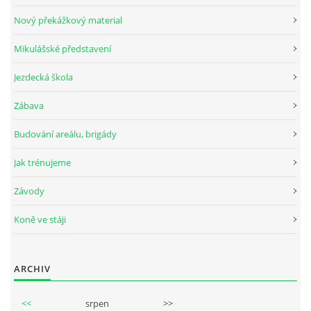
Nový překážkový material
Mikulášské představení
© 2026 eStránky.cz
Jezdecká škola
Zábava
Budování areálu, brigády
Jak trénujeme
Závody
Koně ve stáji
ARCHIV
<<
srpen
>>