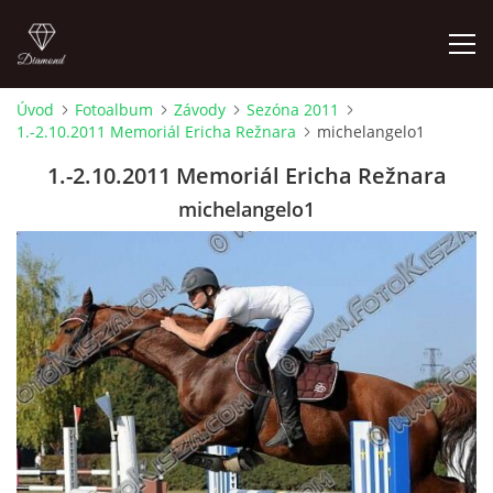
Úvod
Fotoalbum
Závody
Sezóna 2011
1.-2.10.2011 Memoriál Ericha Režnara
michelangelo1
ÚVOD
1.-2.10.2011 Memoriál Ericha Režnara
AKTUALITY
michelangelo1
KONTAKT
SLUŽBY
JEŽDĚNÍ PRO VEŘEJNOST
FOTOALBUM