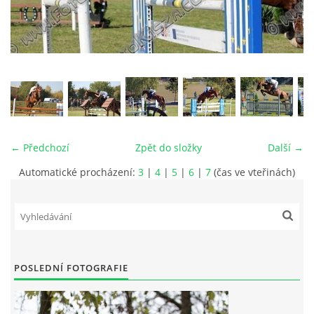
VIDEA
ODKAZY
NOVÝ PŘEKÁŽKOVÝ MATERIÁL
← Předchozí
Zpět do složky
Další →
CENÍK SLUŽEB
Automatické procházení:
3
|
4
|
5
|
6
|
7
(čas ve vteřinách)
PŘISPĚVEK ČUS KARVINA -PODPORA SPORTU V
MORAVSKOSLEZSKÉM KRAJI
NÁHRADNÍ TERMÍN BRIGÁDY PRO TY KTEŘÍ SE
POSLEDNÍ FOTOGRAFIE
NEDOSTAVILI NA PODZIMNÍ BRIGÁDU
ČLENOVÉ RYCHVALDU 2023