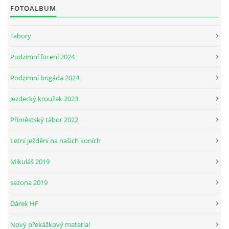
FOTOALBUM
JARNÍ BRIGÁDA SE ODKLÁDÁ.
Tabory
Podzimní focení 2024
PÁTEČNÍ KROUŽEK " ŠKOLA JEZDECTVÍ " BUDE ZAHÁJEN
Podzimní brigáda 2024
PODZIMNÍ BRIGÁDA 9.11.2024
Jezdecký kroužek 2023
Příměstský tábor 2022
ČLENOVÉ JK CABALLERO Z RYCHVALDU
Letní ježdění na našich koních
VELKÝ PÁTEK-18.4 KROUŽEK BUDE NORMÁLNĚ PROBÍHAT
Mikuláš 2019
sezona 2019
PODZIMNÍ BRIGÁDA 4.10.2025
Dárek HF
PRAZDNINOVÝ KROUŽEK
Nový překážkový material