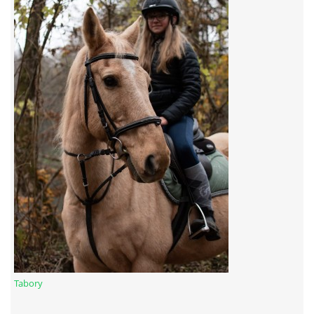
7:4 (VELKÝ PÁTEK) KROUŽEK NEBUDE
JARNÍ BRIGÁDA 20.5.2023
DNE 17.11.2023 KROUŽEK JEZDECTVÍ NENÍ
DĚKUJEME MĚSTU RYCHVALD ZA DOTACI V ROCE 2023
NABÍZÍME BRIGÁDU U NÁS VE STÁJI. PRO BLIŽŠÍ INFO
VOLEJTE 604265192
DĚKUJEME ZA PODPORU ČESKÉ UNIÍ SPORTU
Tabory
JARNÍ BRIGÁDA 20.4 2024