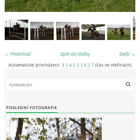
VIDEA
ODKAZY
NOVÝ PŘEKÁŽKOVÝ MATERIÁL
← Předchozí
Zpět do složky
Další →
Automatické procházení:
3
|
4
|
5
|
6
|
7
(čas ve vteřinách)
CENÍK SLUŽEB
PŘISPĚVEK ČUS KARVINA -PODPORA SPORTU V
MORAVSKOSLEZSKÉM KRAJI
POSLEDNÍ FOTOGRAFIE
NÁHRADNÍ TERMÍN BRIGÁDY PRO TY KTEŘÍ SE
NEDOSTAVILI NA PODZIMNÍ BRIGÁDU
ČLENOVÉ RYCHVALDU 2023