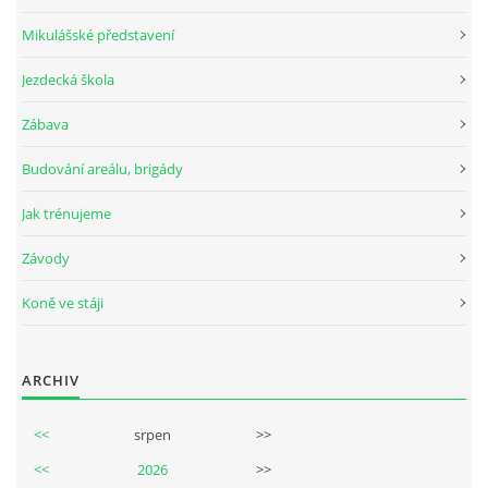
Mikulášské představení
Jezdecká škola
© 2026 eStránky.cz
Zábava
Budování areálu, brigády
Jak trénujeme
Závody
Koně ve stáji
ARCHIV
<<
srpen
>>
<<
2026
>>