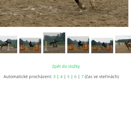
Zpět do složky
Automatické procházení:
3
|
4
|
5
|
6
|
7
(čas ve vteřinách)