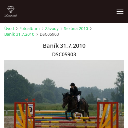
Úvod
Fotoalbum
Závody
Sezóna 2010
Baník 31.7.2010
DSC05903
ÚVOD
Baník 31.7.2010
AKTUALITY
DSC05903
KONTAKT
SLUŽBY
JEŽDĚNÍ PRO VEŘEJNOST
FOTOALBUM