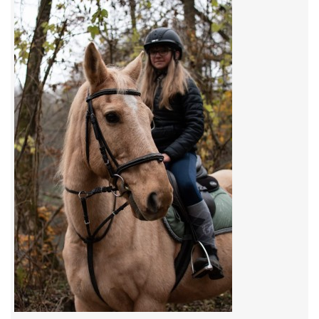
7:4 (VELKÝ PÁTEK) KROUŽEK NEBUDE
JARNÍ BRIGÁDA 20.5.2023
DNE 17.11.2023 KROUŽEK JEZDECTVÍ NENÍ
DĚKUJEME MĚSTU RYCHVALD ZA DOTACI V ROCE 2023
NABÍZÍME BRIGÁDU U NÁS VE STÁJI. PRO BLIŽŠÍ INFO
VOLEJTE 604265192
DĚKUJEME ZA PODPORU ČESKÉ UNIÍ SPORTU
JARNÍ BRIGÁDA 20.4 2024