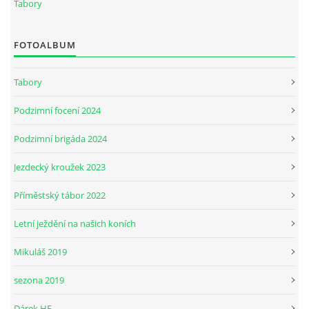
Tabory
JARNÍ BRIGÁDA SE ODKLÁDÁ.
FOTOALBUM
PÁTEČNÍ KROUŽEK " ŠKOLA JEZDECTVÍ " BUDE ZAHÁJEN
Tabory
Podzimní focení 2024
PODZIMNÍ BRIGÁDA 9.11.2024
Podzimní brigáda 2024
ČLENOVÉ JK CABALLERO Z RYCHVALDU
Jezdecký kroužek 2023
Příměstský tábor 2022
VELKÝ PÁTEK-18.4 KROUŽEK BUDE NORMÁLNĚ PROBÍHAT
Letní ježdění na našich koních
PODZIMNÍ BRIGÁDA 4.10.2025
Mikuláš 2019
sezona 2019
PRAZDNINOVÝ KROUŽEK
Dárek HF