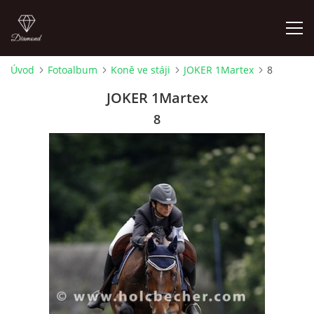
Úvod
Fotoalbum
Koně ve stáji
JOKER 1Martex
8
ÚVOD
JOKER 1Martex
8
AKTUALITY
KONTAKT
SLUŽBY
JEŽDĚNÍ PRO VEŘEJNOST
FOTOALBUM