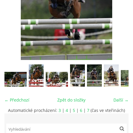
VIDEA
ODKAZY
NOVÝ PŘEKÁŽKOVÝ MATERIÁL
CENÍK SLUŽEB
PŘISPĚVEK ČUS KARVINA -PODPORA SPORTU V
MORAVSKOSLEZSKÉM KRAJI
← Předchozí
Zpět do složky
Další →
NÁHRADNÍ TERMÍN BRIGÁDY PRO TY KTEŘÍ SE
Automatické procházení:
3
|
4
|
5
|
6
|
7
(čas ve vteřinách)
NEDOSTAVILI NA PODZIMNÍ BRIGÁDU
ČLENOVÉ RYCHVALDU 2023