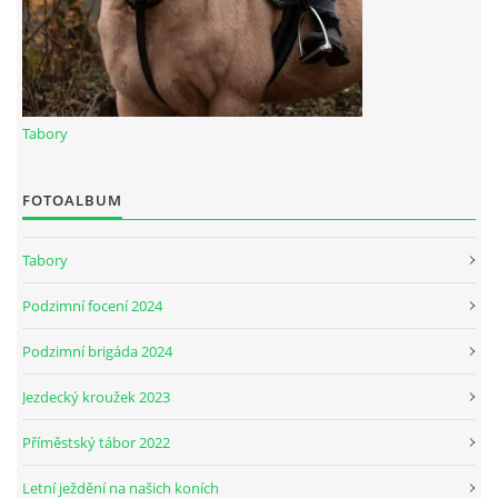
JARNÍ BRIGÁDA SE ODKLÁDÁ.
PÁTEČNÍ KROUŽEK " ŠKOLA JEZDECTVÍ " BUDE ZAHÁJEN
Tabory
PODZIMNÍ BRIGÁDA 9.11.2024
FOTOALBUM
Tabory
ČLENOVÉ JK CABALLERO Z RYCHVALDU
Podzimní focení 2024
VELKÝ PÁTEK-18.4 KROUŽEK BUDE NORMÁLNĚ PROBÍHAT
Podzimní brigáda 2024
Jezdecký kroužek 2023
PODZIMNÍ BRIGÁDA 4.10.2025
Příměstský tábor 2022
PRAZDNINOVÝ KROUŽEK
Letní ježdění na našich koních