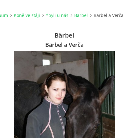
lbum
Koně ve stáji
*byli u nás
Bärbel
Bärbel a Verča
Bärbel
Bärbel a Verča