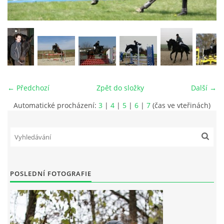
VIDEA
ODKAZY
NOVÝ PŘEKÁŽKOVÝ MATERIÁL
← Předchozí
Zpět do složky
Další →
Automatické procházení:
3
|
4
|
5
|
6
|
7
(čas ve vteřinách)
CENÍK SLUŽEB
PŘISPĚVEK ČUS KARVINA -PODPORA SPORTU V
MORAVSKOSLEZSKÉM KRAJI
POSLEDNÍ FOTOGRAFIE
NÁHRADNÍ TERMÍN BRIGÁDY PRO TY KTEŘÍ SE
NEDOSTAVILI NA PODZIMNÍ BRIGÁDU
ČLENOVÉ RYCHVALDU 2023