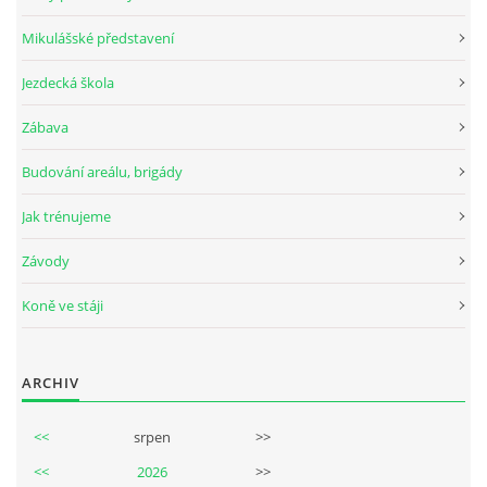
Mikulášské představení
Jezdecká škola
© 2026 eStránky.cz
Zábava
Budování areálu, brigády
Jak trénujeme
Závody
Koně ve stáji
ARCHIV
<<
srpen
>>
<<
2026
>>