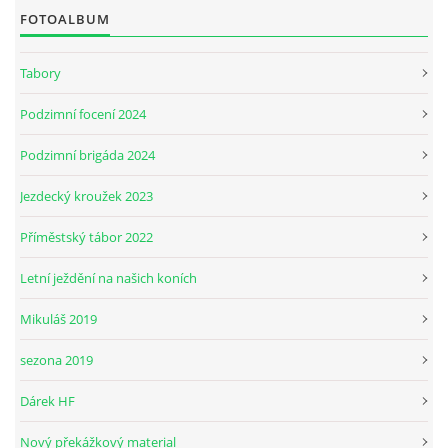
FOTOALBUM
JARNÍ BRIGÁDA SE ODKLÁDÁ.
Tabory
Podzimní focení 2024
PÁTEČNÍ KROUŽEK " ŠKOLA JEZDECTVÍ " BUDE ZAHÁJEN
Podzimní brigáda 2024
PODZIMNÍ BRIGÁDA 9.11.2024
Jezdecký kroužek 2023
Příměstský tábor 2022
ČLENOVÉ JK CABALLERO Z RYCHVALDU
Letní ježdění na našich koních
VELKÝ PÁTEK-18.4 KROUŽEK BUDE NORMÁLNĚ PROBÍHAT
Mikuláš 2019
sezona 2019
PODZIMNÍ BRIGÁDA 4.10.2025
Dárek HF
PRAZDNINOVÝ KROUŽEK
Nový překážkový material