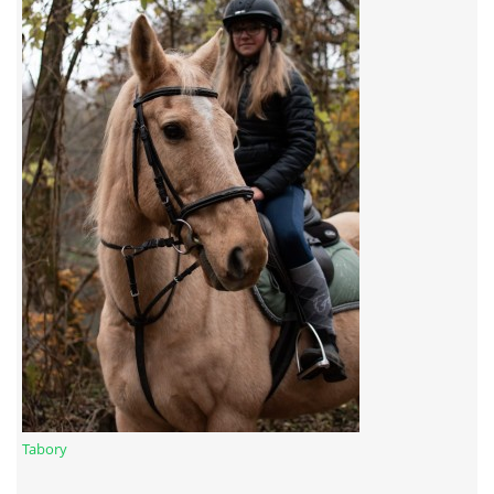
7:4 (VELKÝ PÁTEK) KROUŽEK NEBUDE
JARNÍ BRIGÁDA 20.5.2023
DNE 17.11.2023 KROUŽEK JEZDECTVÍ NENÍ
DĚKUJEME MĚSTU RYCHVALD ZA DOTACI V ROCE 2023
NABÍZÍME BRIGÁDU U NÁS VE STÁJI. PRO BLIŽŠÍ INFO
VOLEJTE 604265192
DĚKUJEME ZA PODPORU ČESKÉ UNIÍ SPORTU
Tabory
JARNÍ BRIGÁDA 20.4 2024