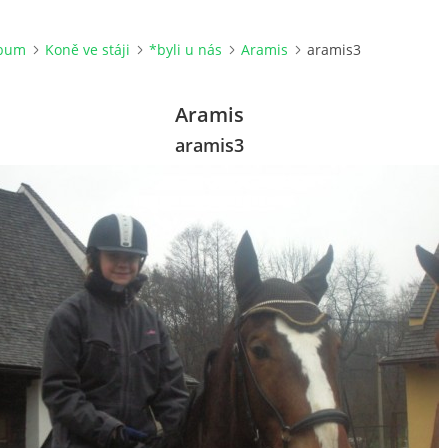
lbum
Koně ve stáji
*byli u nás
Aramis
aramis3
Aramis
aramis3