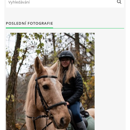
7:4 (VELKÝ PÁTEK) KROUŽEK NEBUDE
POSLEDNÍ FOTOGRAFIE
JARNÍ BRIGÁDA 20.5.2023
DNE 17.11.2023 KROUŽEK JEZDECTVÍ NENÍ
DĚKUJEME MĚSTU RYCHVALD ZA DOTACI V ROCE 2023
NABÍZÍME BRIGÁDU U NÁS VE STÁJI. PRO BLIŽŠÍ INFO
VOLEJTE 604265192
DĚKUJEME ZA PODPORU ČESKÉ UNIÍ SPORTU
JARNÍ BRIGÁDA 20.4 2024