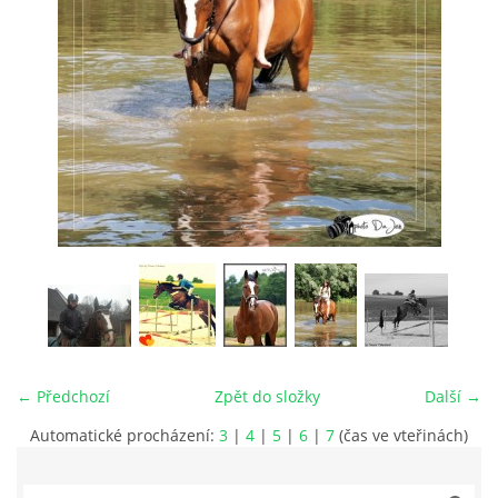
VIDEA
ODKAZY
NOVÝ PŘEKÁŽKOVÝ MATERIÁL
CENÍK SLUŽEB
PŘISPĚVEK ČUS KARVINA -PODPORA SPORTU V
MORAVSKOSLEZSKÉM KRAJI
← Předchozí
Zpět do složky
Další →
NÁHRADNÍ TERMÍN BRIGÁDY PRO TY KTEŘÍ SE
NEDOSTAVILI NA PODZIMNÍ BRIGÁDU
Automatické procházení:
3
|
4
|
5
|
6
|
7
(čas ve vteřinách)
ČLENOVÉ RYCHVALDU 2023