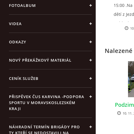
15:00 .Na
FOTOALBUM
dětí z Jez
Hobby hor
VIDEA
10
. Malé ob
ODKAZY
Nalezené 
NOVÝ PŘEKÁŽKOVÝ MATERIÁL
CENÍK SLUŽEB
PŘISPĚVEK ČUS KARVINA -PODPORA
SPORTU V MORAVSKOSLEZSKÉM
Podzim
KRAJI
10. 11.
NÁHRADNÍ TERMÍN BRIGÁDY PRO
TY KTEŘÍ SE NEDOSTAVILI NA