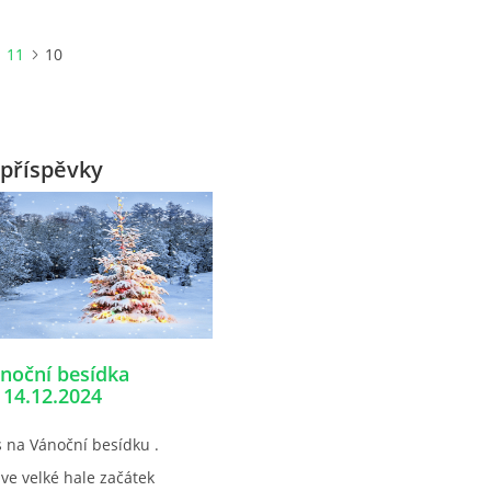
11
10
příspěvky
noční besídka
14.12.2024
 na Vánoční besídku .
ve velké hale začátek