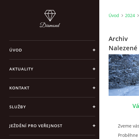
Úvod
2024
Archiv
Nalezené 
ÚVOD
AKTUALITY
KONTAKT
Vá
SLUŽBY
JEŽDĚNÍ PRO VEŘEJNOST
Zveme vás
Proběhne 