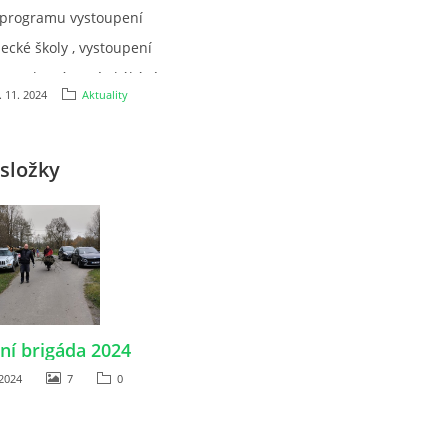
 programu vystoupení
decké školy , vystoupení
se a kostýmové skákání
. 11. 2024
Aktuality
čerstvení připraveno.
složky
ní brigáda 2024
 2024
7
0