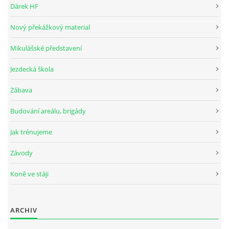
Dárek HF
Nový překážkový material
JARNÍ BRIGÁDA SE ODKLÁDÁ.
Mikulášské představení
PÁTEČNÍ KROUŽEK " ŠKOLA JEZDECTVÍ " BUDE ZAHÁJEN
Jezdecká škola
Zábava
PODZIMNÍ BRIGÁDA 9.11.2024
Budování areálu, brigády
ČLENOVÉ JK CABALLERO Z RYCHVALDU
Jak trénujeme
Závody
VELKÝ PÁTEK-18.4 KROUŽEK BUDE NORMÁLNĚ PROBÍHAT
Koně ve stáji
PODZIMNÍ BRIGÁDA 4.10.2025
ARCHIV
PRAZDNINOVÝ KROUŽEK