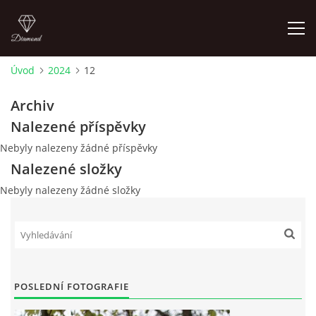
Úvod
2024
12
ÚVOD
Archiv
Nalezené příspěvky
AKTUALITY
Nebyly nalezeny žádné příspěvky
Nalezené složky
KONTAKT
Nebyly nalezeny žádné složky
SLUŽBY
JEŽDĚNÍ PRO VEŘEJNOST
POSLEDNÍ FOTOGRAFIE
FOTOALBUM