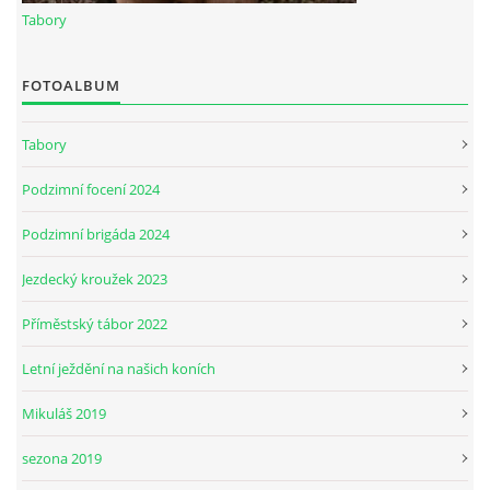
Tabory
7:4 (VELKÝ PÁTEK) KROUŽEK NEBUDE
FOTOALBUM
JARNÍ BRIGÁDA 20.5.2023
Tabory
Podzimní focení 2024
DNE 17.11.2023 KROUŽEK JEZDECTVÍ NENÍ
Podzimní brigáda 2024
DĚKUJEME MĚSTU RYCHVALD ZA DOTACI V ROCE 2023
Jezdecký kroužek 2023
Příměstský tábor 2022
NABÍZÍME BRIGÁDU U NÁS VE STÁJI. PRO BLIŽŠÍ INFO
VOLEJTE 604265192
Letní ježdění na našich koních
Mikuláš 2019
DĚKUJEME ZA PODPORU ČESKÉ UNIÍ SPORTU
sezona 2019
JARNÍ BRIGÁDA 20.4 2024