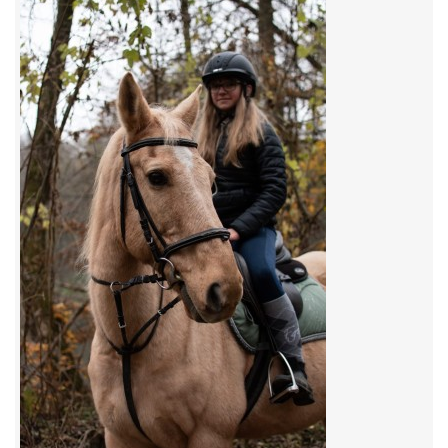
VIDEA
ODKAZY
NOVÝ PŘEKÁŽKOVÝ MATERIÁL
CENÍK SLUŽEB
PŘISPĚVEK ČUS KARVINA -PODPORA SPORTU V
MORAVSKOSLEZSKÉM KRAJI
NÁHRADNÍ TERMÍN BRIGÁDY PRO TY KTEŘÍ SE
NEDOSTAVILI NA PODZIMNÍ BRIGÁDU
ČLENOVÉ RYCHVALDU 2023