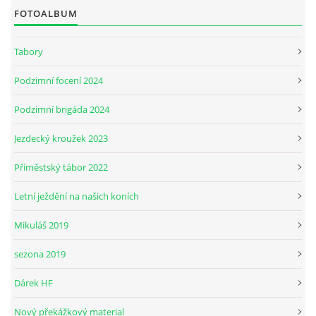
FOTOALBUM
JARNÍ BRIGÁDA SE ODKLÁDÁ.
Tabory
Podzimní focení 2024
PÁTEČNÍ KROUŽEK " ŠKOLA JEZDECTVÍ " BUDE ZAHÁJEN
Podzimní brigáda 2024
PODZIMNÍ BRIGÁDA 9.11.2024
Jezdecký kroužek 2023
Příměstský tábor 2022
ČLENOVÉ JK CABALLERO Z RYCHVALDU
Letní ježdění na našich koních
VELKÝ PÁTEK-18.4 KROUŽEK BUDE NORMÁLNĚ PROBÍHAT
Mikuláš 2019
sezona 2019
PODZIMNÍ BRIGÁDA 4.10.2025
Dárek HF
PRAZDNINOVÝ KROUŽEK
Nový překážkový material