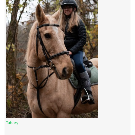
7:4 (VELKÝ PÁTEK) KROUŽEK NEBUDE
JARNÍ BRIGÁDA 20.5.2023
DNE 17.11.2023 KROUŽEK JEZDECTVÍ NENÍ
DĚKUJEME MĚSTU RYCHVALD ZA DOTACI V ROCE 2023
NABÍZÍME BRIGÁDU U NÁS VE STÁJI. PRO BLIŽŠÍ INFO
VOLEJTE 604265192
DĚKUJEME ZA PODPORU ČESKÉ UNIÍ SPORTU
Tabory
JARNÍ BRIGÁDA 20.4 2024