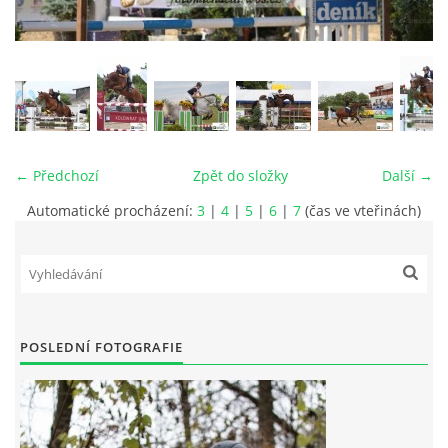
VIDEA
ODKAZY
NOVÝ PŘEKÁŽKOVÝ MATERIÁL
← Předchozí
Zpět do složky
Další →
Automatické procházení:
3
|
4
|
5
|
6
|
7
(čas ve vteřinách)
CENÍK SLUŽEB
PŘISPĚVEK ČUS KARVINA -PODPORA SPORTU V
MORAVSKOSLEZSKÉM KRAJI
POSLEDNÍ FOTOGRAFIE
NÁHRADNÍ TERMÍN BRIGÁDY PRO TY KTEŘÍ SE
NEDOSTAVILI NA PODZIMNÍ BRIGÁDU
ČLENOVÉ RYCHVALDU 2023