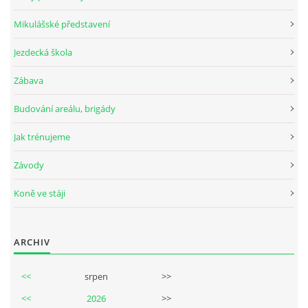
Mikulášské představení
Jezdecká škola
© 2026 eStránky.cz
Zábava
Budování areálu, brigády
Jak trénujeme
Závody
Koně ve stáji
ARCHIV
<<
srpen
>>
<<
2026
>>