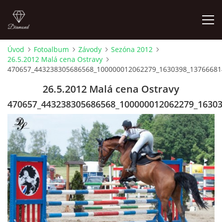
Úvod
Fotoalbum
Závody
Sezóna 2012
26.5.2012 Malá cena Ostravy
ÚVOD
470657_443238305686568_100000012062279_1630398_13766681
26.5.2012 Malá cena Ostravy
AKTUALITY
470657_443238305686568_100000012062279_1630
KONTAKT
SLUŽBY
JEŽDĚNÍ PRO VEŘEJNOST
FOTOALBUM