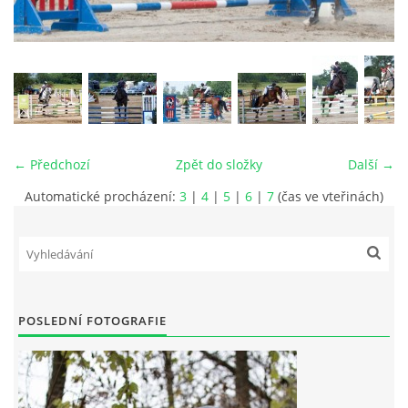
VIDEA
ODKAZY
NOVÝ PŘEKÁŽKOVÝ MATERIÁL
← Předchozí
Zpět do složky
Další →
Automatické procházení:
3
|
4
|
5
|
6
|
7
(čas ve vteřinách)
CENÍK SLUŽEB
PŘISPĚVEK ČUS KARVINA -PODPORA SPORTU V
MORAVSKOSLEZSKÉM KRAJI
POSLEDNÍ FOTOGRAFIE
NÁHRADNÍ TERMÍN BRIGÁDY PRO TY KTEŘÍ SE
NEDOSTAVILI NA PODZIMNÍ BRIGÁDU
ČLENOVÉ RYCHVALDU 2023