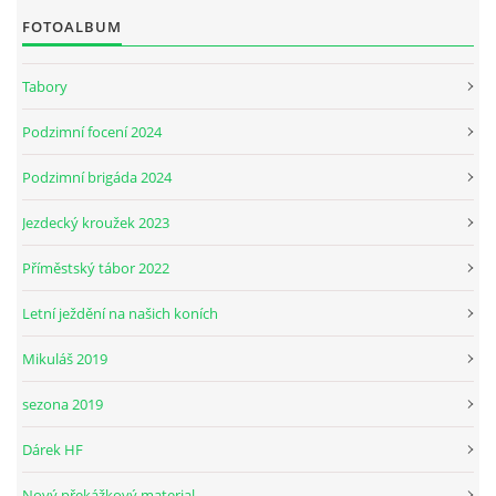
FOTOALBUM
JARNÍ BRIGÁDA SE ODKLÁDÁ.
Tabory
PÁTEČNÍ KROUŽEK " ŠKOLA JEZDECTVÍ " BUDE ZAHÁJEN
Podzimní focení 2024
Podzimní brigáda 2024
PODZIMNÍ BRIGÁDA 9.11.2024
Jezdecký kroužek 2023
ČLENOVÉ JK CABALLERO Z RYCHVALDU
Příměstský tábor 2022
Letní ježdění na našich koních
VELKÝ PÁTEK-18.4 KROUŽEK BUDE NORMÁLNĚ PROBÍHAT
Mikuláš 2019
PODZIMNÍ BRIGÁDA 4.10.2025
sezona 2019
Dárek HF
PRAZDNINOVÝ KROUŽEK
Nový překážkový material