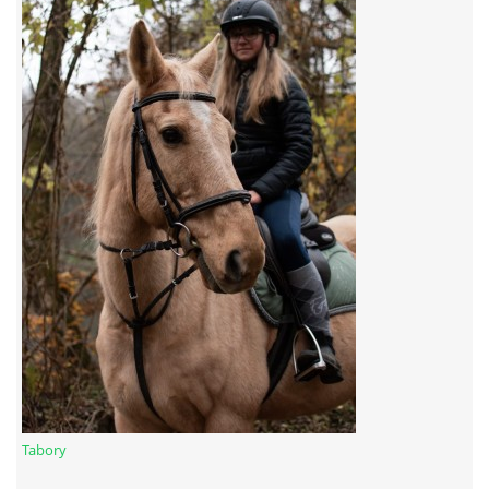
7:4 (VELKÝ PÁTEK) KROUŽEK NEBUDE
JARNÍ BRIGÁDA 20.5.2023
DNE 17.11.2023 KROUŽEK JEZDECTVÍ NENÍ
DĚKUJEME MĚSTU RYCHVALD ZA DOTACI V ROCE 2023
NABÍZÍME BRIGÁDU U NÁS VE STÁJI. PRO BLIŽŠÍ INFO
VOLEJTE 604265192
DĚKUJEME ZA PODPORU ČESKÉ UNIÍ SPORTU
Tabory
JARNÍ BRIGÁDA 20.4 2024