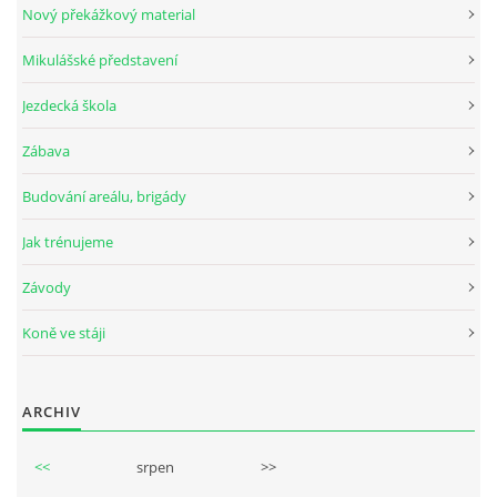
Nový překážkový material
Mikulášské představení
© 2026 eStránky.cz
Jezdecká škola
Zábava
Budování areálu, brigády
Jak trénujeme
Závody
Koně ve stáji
ARCHIV
<<
srpen
>>