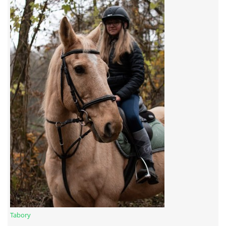
7:4 (VELKÝ PÁTEK) KROUŽEK NEBUDE
JARNÍ BRIGÁDA 20.5.2023
DNE 17.11.2023 KROUŽEK JEZDECTVÍ NENÍ
DĚKUJEME MĚSTU RYCHVALD ZA DOTACI V ROCE 2023
NABÍZÍME BRIGÁDU U NÁS VE STÁJI. PRO BLIŽŠÍ INFO
VOLEJTE 604265192
DĚKUJEME ZA PODPORU ČESKÉ UNIÍ SPORTU
Tabory
JARNÍ BRIGÁDA 20.4 2024