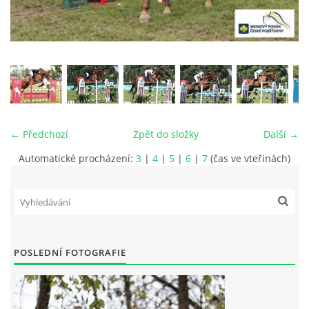
VIDEA
ODKAZY
NOVÝ PŘEKÁŽKOVÝ MATERIÁL
← Předchozí
Zpět do složky
Další →
CENÍK SLUŽEB
Automatické procházení:
3
|
4
|
5
|
6
|
7
(čas ve vteřinách)
PŘISPĚVEK ČUS KARVINA -PODPORA SPORTU V
MORAVSKOSLEZSKÉM KRAJI
NÁHRADNÍ TERMÍN BRIGÁDY PRO TY KTEŘÍ SE
POSLEDNÍ FOTOGRAFIE
NEDOSTAVILI NA PODZIMNÍ BRIGÁDU
ČLENOVÉ RYCHVALDU 2023