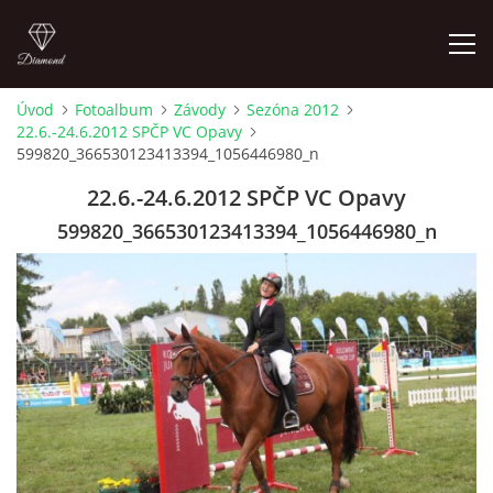
Úvod
Fotoalbum
Závody
Sezóna 2012
22.6.-24.6.2012 SPČP VC Opavy
ÚVOD
599820_366530123413394_1056446980_n
22.6.-24.6.2012 SPČP VC Opavy
AKTUALITY
599820_366530123413394_1056446980_n
KONTAKT
SLUŽBY
JEŽDĚNÍ PRO VEŘEJNOST
FOTOALBUM