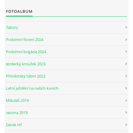
FOTOALBUM
JARNÍ BRIGÁDA SE ODKLÁDÁ.
Tabory
PÁTEČNÍ KROUŽEK " ŠKOLA JEZDECTVÍ " BUDE ZAHÁJEN
Podzimní focení 2024
Podzimní brigáda 2024
PODZIMNÍ BRIGÁDA 9.11.2024
Jezdecký kroužek 2023
ČLENOVÉ JK CABALLERO Z RYCHVALDU
Příměstský tábor 2022
Letní ježdění na našich koních
VELKÝ PÁTEK-18.4 KROUŽEK BUDE NORMÁLNĚ PROBÍHAT
Mikuláš 2019
PODZIMNÍ BRIGÁDA 4.10.2025
sezona 2019
Dárek HF
PRAZDNINOVÝ KROUŽEK