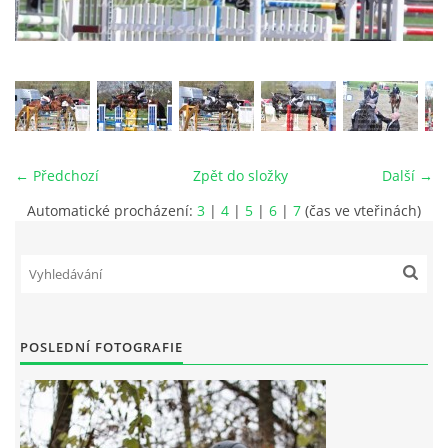
VIDEA
ODKAZY
NOVÝ PŘEKÁŽKOVÝ MATERIÁL
← Předchozí
Zpět do složky
Další →
Automatické procházení:
3
|
4
|
5
|
6
|
7
(čas ve vteřinách)
CENÍK SLUŽEB
PŘISPĚVEK ČUS KARVINA -PODPORA SPORTU V
MORAVSKOSLEZSKÉM KRAJI
POSLEDNÍ FOTOGRAFIE
NÁHRADNÍ TERMÍN BRIGÁDY PRO TY KTEŘÍ SE
NEDOSTAVILI NA PODZIMNÍ BRIGÁDU
ČLENOVÉ RYCHVALDU 2023