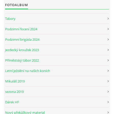
FOTOALBUM
JARNÍ BRIGÁDA SE ODKLÁDÁ.
Tabory
Podzimní focení 2024
PÁTEČNÍ KROUŽEK " ŠKOLA JEZDECTVÍ " BUDE ZAHÁJEN
Podzimní brigáda 2024
PODZIMNÍ BRIGÁDA 9.11.2024
Jezdecký kroužek 2023
Příměstský tábor 2022
ČLENOVÉ JK CABALLERO Z RYCHVALDU
Letní ježdění na našich koních
VELKÝ PÁTEK-18.4 KROUŽEK BUDE NORMÁLNĚ PROBÍHAT
Mikuláš 2019
sezona 2019
PODZIMNÍ BRIGÁDA 4.10.2025
Dárek HF
PRAZDNINOVÝ KROUŽEK
Nový překážkový material