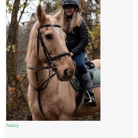
7:4 (VELKÝ PÁTEK) KROUŽEK NEBUDE
JARNÍ BRIGÁDA 20.5.2023
DNE 17.11.2023 KROUŽEK JEZDECTVÍ NENÍ
DĚKUJEME MĚSTU RYCHVALD ZA DOTACI V ROCE 2023
NABÍZÍME BRIGÁDU U NÁS VE STÁJI. PRO BLIŽŠÍ INFO
VOLEJTE 604265192
DĚKUJEME ZA PODPORU ČESKÉ UNIÍ SPORTU
Tabory
JARNÍ BRIGÁDA 20.4 2024