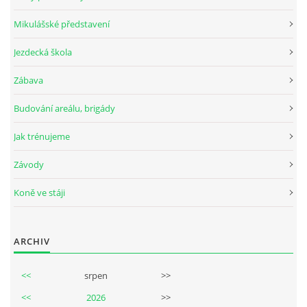
Mikulášské představení
Jezdecká škola
© 2026 eStránky.cz
Zábava
Budování areálu, brigády
Jak trénujeme
Závody
Koně ve stáji
ARCHIV
<<
srpen
>>
<<
2026
>>