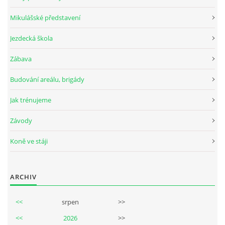
Mikulášské představení
Jezdecká škola
© 2026 eStránky.cz
Zábava
Budování areálu, brigády
Jak trénujeme
Závody
Koně ve stáji
ARCHIV
<<
srpen
>>
<<
2026
>>