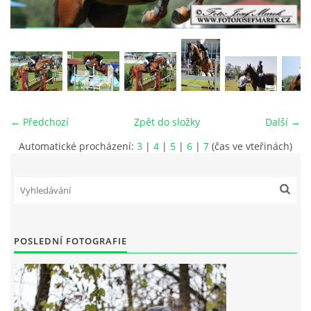
VIDEA
ODKAZY
NOVÝ PŘEKÁŽKOVÝ MATERIÁL
← Předchozí
Zpět do složky
Další →
Automatické procházení:
3
|
4
|
5
|
6
|
7
(čas ve vteřinách)
CENÍK SLUŽEB
PŘISPĚVEK ČUS KARVINA -PODPORA SPORTU V
MORAVSKOSLEZSKÉM KRAJI
POSLEDNÍ FOTOGRAFIE
NÁHRADNÍ TERMÍN BRIGÁDY PRO TY KTEŘÍ SE
NEDOSTAVILI NA PODZIMNÍ BRIGÁDU
ČLENOVÉ RYCHVALDU 2023