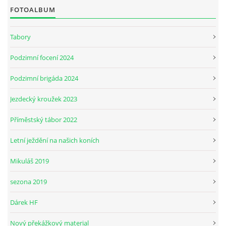
FOTOALBUM
JARNÍ BRIGÁDA SE ODKLÁDÁ.
Tabory
Podzimní focení 2024
PÁTEČNÍ KROUŽEK " ŠKOLA JEZDECTVÍ " BUDE ZAHÁJEN
Podzimní brigáda 2024
PODZIMNÍ BRIGÁDA 9.11.2024
Jezdecký kroužek 2023
Příměstský tábor 2022
ČLENOVÉ JK CABALLERO Z RYCHVALDU
Letní ježdění na našich koních
VELKÝ PÁTEK-18.4 KROUŽEK BUDE NORMÁLNĚ PROBÍHAT
Mikuláš 2019
sezona 2019
PODZIMNÍ BRIGÁDA 4.10.2025
Dárek HF
PRAZDNINOVÝ KROUŽEK
Nový překážkový material