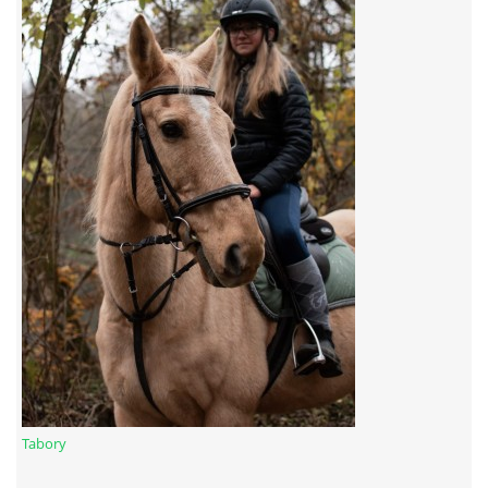
7:4 (VELKÝ PÁTEK) KROUŽEK NEBUDE
JARNÍ BRIGÁDA 20.5.2023
DNE 17.11.2023 KROUŽEK JEZDECTVÍ NENÍ
DĚKUJEME MĚSTU RYCHVALD ZA DOTACI V ROCE 2023
NABÍZÍME BRIGÁDU U NÁS VE STÁJI. PRO BLIŽŠÍ INFO
VOLEJTE 604265192
DĚKUJEME ZA PODPORU ČESKÉ UNIÍ SPORTU
Tabory
JARNÍ BRIGÁDA 20.4 2024