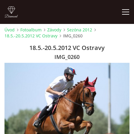
Úvod
Fotoalbum
Závody
Sezóna 2012
18.5.-20.5.2012 VC Ostravy
IMG_0260
ÚVOD
18.5.-20.5.2012 VC Ostravy
AKTUALITY
IMG_0260
KONTAKT
SLUŽBY
JEŽDĚNÍ PRO VEŘEJNOST
FOTOALBUM