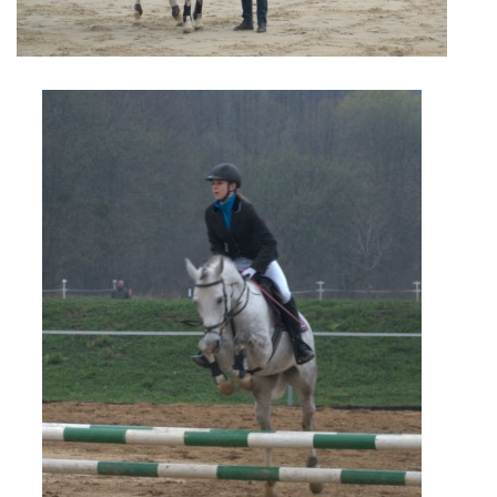
7:4 (VELKÝ PÁTEK) KROUŽEK NEBUDE
JARNÍ BRIGÁDA 20.5.2023
DNE 17.11.2023 KROUŽEK JEZDECTVÍ NENÍ
DĚKUJEME MĚSTU RYCHVALD ZA DOTACI V ROCE 2023
NABÍZÍME BRIGÁDU U NÁS VE STÁJI. PRO BLIŽŠÍ INFO
VOLEJTE 604265192
DĚKUJEME ZA PODPORU ČESKÉ UNIÍ SPORTU
JARNÍ BRIGÁDA 20.4 2024