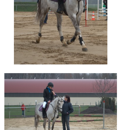
VIDEA
ODKAZY
NOVÝ PŘEKÁŽKOVÝ MATERIÁL
CENÍK SLUŽEB
PŘISPĚVEK ČUS KARVINA -PODPORA SPORTU V
MORAVSKOSLEZSKÉM KRAJI
NÁHRADNÍ TERMÍN BRIGÁDY PRO TY KTEŘÍ SE
NEDOSTAVILI NA PODZIMNÍ BRIGÁDU
ČLENOVÉ RYCHVALDU 2023