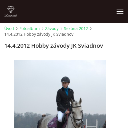
Úvod
Fotoalbum
Závody
Sezóna 2012
14.4.2012 Hobby závody JK Sviadnov
ÚVOD
14.4.2012 Hobby závody JK Sviadnov
AKTUALITY
KONTAKT
SLUŽBY
JEŽDĚNÍ PRO VEŘEJNOST
FOTOALBUM