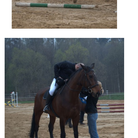
JARNÍ BRIGÁDA SE ODKLÁDÁ.
PÁTEČNÍ KROUŽEK " ŠKOLA JEZDECTVÍ " BUDE ZAHÁJEN
PODZIMNÍ BRIGÁDA 9.11.2024
ČLENOVÉ JK CABALLERO Z RYCHVALDU
VELKÝ PÁTEK-18.4 KROUŽEK BUDE NORMÁLNĚ PROBÍHAT
PODZIMNÍ BRIGÁDA 4.10.2025
PRAZDNINOVÝ KROUŽEK