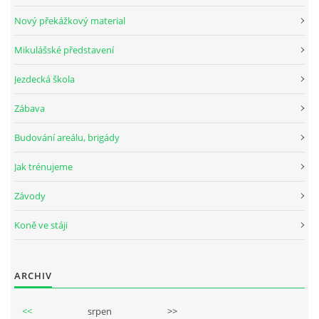
Nový překážkový material
Mikulášské představení
© 2026 eStránky.cz
Jezdecká škola
Zábava
Budování areálu, brigády
Jak trénujeme
Závody
Koně ve stáji
ARCHIV
<<
srpen
>>