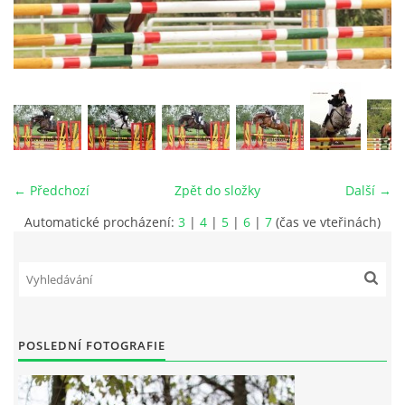
VIDEA
ODKAZY
NOVÝ PŘEKÁŽKOVÝ MATERIÁL
← Předchozí
Zpět do složky
Další →
CENÍK SLUŽEB
Automatické procházení:
3
|
4
|
5
|
6
|
7
(čas ve vteřinách)
PŘISPĚVEK ČUS KARVINA -PODPORA SPORTU V
MORAVSKOSLEZSKÉM KRAJI
NÁHRADNÍ TERMÍN BRIGÁDY PRO TY KTEŘÍ SE
POSLEDNÍ FOTOGRAFIE
NEDOSTAVILI NA PODZIMNÍ BRIGÁDU
ČLENOVÉ RYCHVALDU 2023