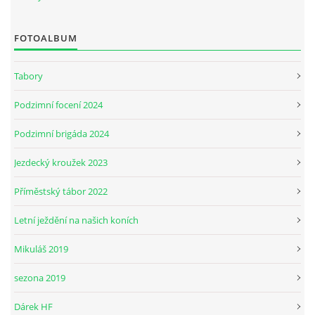
FOTOALBUM
JARNÍ BRIGÁDA SE ODKLÁDÁ.
Tabory
PÁTEČNÍ KROUŽEK " ŠKOLA JEZDECTVÍ " BUDE ZAHÁJEN
Podzimní focení 2024
PODZIMNÍ BRIGÁDA 9.11.2024
Podzimní brigáda 2024
Jezdecký kroužek 2023
ČLENOVÉ JK CABALLERO Z RYCHVALDU
Příměstský tábor 2022
VELKÝ PÁTEK-18.4 KROUŽEK BUDE NORMÁLNĚ PROBÍHAT
Letní ježdění na našich koních
Mikuláš 2019
PODZIMNÍ BRIGÁDA 4.10.2025
sezona 2019
PRAZDNINOVÝ KROUŽEK
Dárek HF