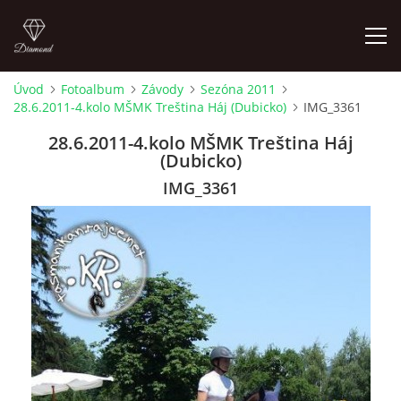
Úvod
Fotoalbum
Závody
Sezóna 2011
28.6.2011-4.kolo MŠMK Treština Háj (Dubicko)
IMG_3361
ÚVOD
28.6.2011-4.kolo MŠMK Treština Háj
(Dubicko)
AKTUALITY
IMG_3361
KONTAKT
SLUŽBY
JEŽDĚNÍ PRO VEŘEJNOST
FOTOALBUM