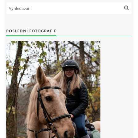
7:4 (VELKÝ PÁTEK) KROUŽEK NEBUDE
POSLEDNÍ FOTOGRAFIE
JARNÍ BRIGÁDA 20.5.2023
DNE 17.11.2023 KROUŽEK JEZDECTVÍ NENÍ
DĚKUJEME MĚSTU RYCHVALD ZA DOTACI V ROCE 2023
NABÍZÍME BRIGÁDU U NÁS VE STÁJI. PRO BLIŽŠÍ INFO
VOLEJTE 604265192
DĚKUJEME ZA PODPORU ČESKÉ UNIÍ SPORTU
JARNÍ BRIGÁDA 20.4 2024