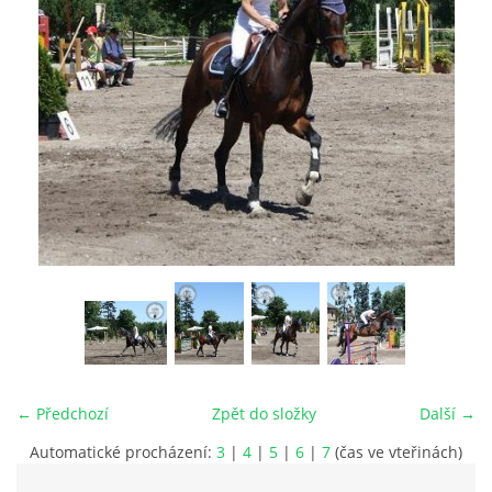
VIDEA
ODKAZY
NOVÝ PŘEKÁŽKOVÝ MATERIÁL
CENÍK SLUŽEB
PŘISPĚVEK ČUS KARVINA -PODPORA SPORTU V
MORAVSKOSLEZSKÉM KRAJI
NÁHRADNÍ TERMÍN BRIGÁDY PRO TY KTEŘÍ SE
← Předchozí
Zpět do složky
Další →
NEDOSTAVILI NA PODZIMNÍ BRIGÁDU
Automatické procházení:
3
|
4
|
5
|
6
|
7
(čas ve vteřinách)
ČLENOVÉ RYCHVALDU 2023