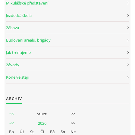
Mikulášské představení
Jezdecká škola
© 2026 eStránky.cz
Zábava
Budování areálu, brigády
Jak trénujeme
Závody
Koně ve stáji
ARCHIV
<<
srpen
>>
<<
2026
>>
Po
Út
St
Čt
Pá
So
Ne