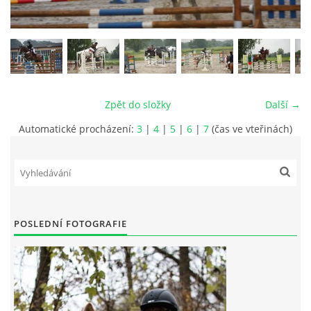
VIDEA
ODKAZY
Zpět do složky
Další →
NOVÝ PŘEKÁŽKOVÝ MATERIÁL
Automatické procházení:
3
|
4
|
5
|
6
|
7
(čas ve vteřinách)
CENÍK SLUŽEB
PŘISPĚVEK ČUS KARVINA -PODPORA SPORTU V
MORAVSKOSLEZSKÉM KRAJI
POSLEDNÍ FOTOGRAFIE
NÁHRADNÍ TERMÍN BRIGÁDY PRO TY KTEŘÍ SE
NEDOSTAVILI NA PODZIMNÍ BRIGÁDU
ČLENOVÉ RYCHVALDU 2023