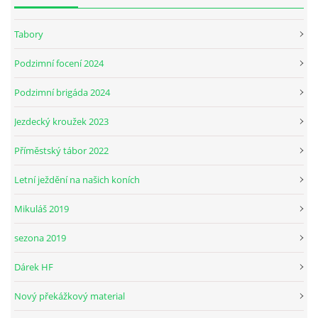
Tabory
JARNÍ BRIGÁDA SE ODKLÁDÁ.
Podzimní focení 2024
PÁTEČNÍ KROUŽEK " ŠKOLA JEZDECTVÍ " BUDE ZAHÁJEN
Podzimní brigáda 2024
Jezdecký kroužek 2023
PODZIMNÍ BRIGÁDA 9.11.2024
Příměstský tábor 2022
ČLENOVÉ JK CABALLERO Z RYCHVALDU
Letní ježdění na našich koních
Mikuláš 2019
VELKÝ PÁTEK-18.4 KROUŽEK BUDE NORMÁLNĚ PROBÍHAT
sezona 2019
PODZIMNÍ BRIGÁDA 4.10.2025
Dárek HF
Nový překážkový material
PRAZDNINOVÝ KROUŽEK