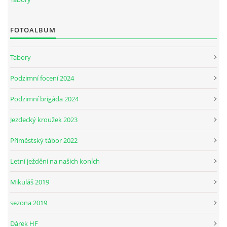
JARNÍ BRIGÁDA SE ODKLÁDÁ.
FOTOALBUM
Tabory
PÁTEČNÍ KROUŽEK " ŠKOLA JEZDECTVÍ " BUDE ZAHÁJEN
Podzimní focení 2024
PODZIMNÍ BRIGÁDA 9.11.2024
Podzimní brigáda 2024
Jezdecký kroužek 2023
ČLENOVÉ JK CABALLERO Z RYCHVALDU
Příměstský tábor 2022
VELKÝ PÁTEK-18.4 KROUŽEK BUDE NORMÁLNĚ PROBÍHAT
Letní ježdění na našich koních
Mikuláš 2019
PODZIMNÍ BRIGÁDA 4.10.2025
sezona 2019
PRAZDNINOVÝ KROUŽEK
Dárek HF