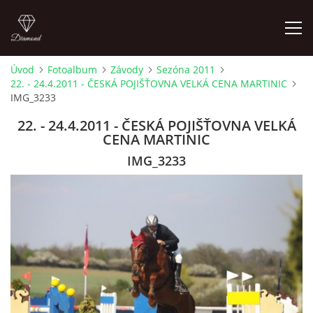
Úvod
Fotoalbum
Závody
Sezóna 2011
22. - 24.4.2011 - ČESKÁ POJIŠŤOVNA VELKÁ CENA MARTINIC
ÚVOD
IMG_3233
22. - 24.4.2011 - ČESKÁ POJIŠŤOVNA VELKÁ
AKTUALITY
CENA MARTINIC
IMG_3233
KONTAKT
SLUŽBY
JEŽDĚNÍ PRO VEŘEJNOST
FOTOALBUM