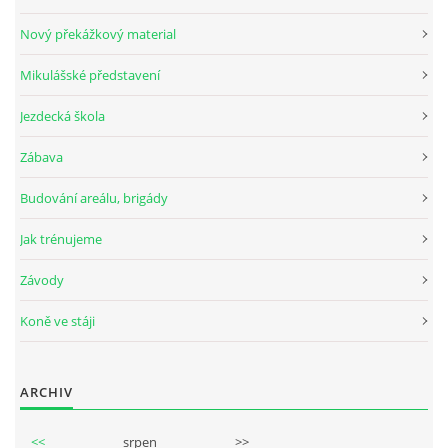
Nový překážkový material
Mikulášské představení
© 2026 eStránky.cz
Jezdecká škola
Zábava
Budování areálu, brigády
Jak trénujeme
Závody
Koně ve stáji
ARCHIV
<<
srpen
>>