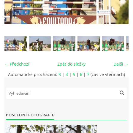
VIDEA
ODKAZY
NOVÝ PŘEKÁŽKOVÝ MATERIÁL
← Předchozí
Zpět do složky
Další →
CENÍK SLUŽEB
Automatické procházení:
3
|
4
|
5
|
6
|
7
(čas ve vteřinách)
PŘISPĚVEK ČUS KARVINA -PODPORA SPORTU V
MORAVSKOSLEZSKÉM KRAJI
NÁHRADNÍ TERMÍN BRIGÁDY PRO TY KTEŘÍ SE
NEDOSTAVILI NA PODZIMNÍ BRIGÁDU
POSLEDNÍ FOTOGRAFIE
ČLENOVÉ RYCHVALDU 2023