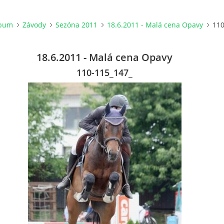
lbum
Závody
Sezóna 2011
18.6.2011 - Malá cena Opavy
110
18.6.2011 - Malá cena Opavy
110-115_147_