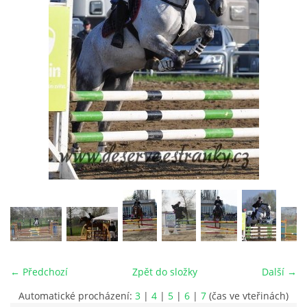
VIDEA
ODKAZY
NOVÝ PŘEKÁŽKOVÝ MATERIÁL
CENÍK SLUŽEB
PŘISPĚVEK ČUS KARVINA -PODPORA SPORTU V
MORAVSKOSLEZSKÉM KRAJI
NÁHRADNÍ TERMÍN BRIGÁDY PRO TY KTEŘÍ SE
NEDOSTAVILI NA PODZIMNÍ BRIGÁDU
← Předchozí
Zpět do složky
Další →
Automatické procházení:
3
|
4
|
5
|
6
|
7
(čas ve vteřinách)
ČLENOVÉ RYCHVALDU 2023