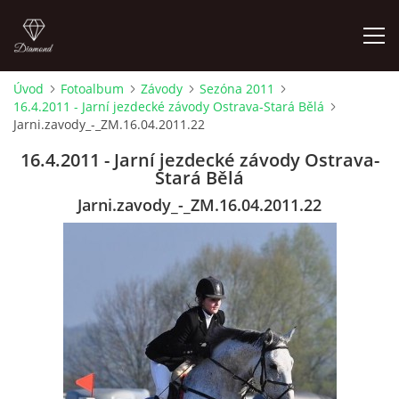
Úvod
Fotoalbum
Závody
Sezóna 2011
16.4.2011 - Jarní jezdecké závody Ostrava-Stará Bělá
ÚVOD
Jarni.zavody_-_ZM.16.04.2011.22
16.4.2011 - Jarní jezdecké závody Ostrava-
AKTUALITY
Stará Bělá
Jarni.zavody_-_ZM.16.04.2011.22
KONTAKT
SLUŽBY
JEŽDĚNÍ PRO VEŘEJNOST
FOTOALBUM