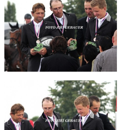
7:4 (VELKÝ PÁTEK) KROUŽEK NEBUDE
JARNÍ BRIGÁDA 20.5.2023
DNE 17.11.2023 KROUŽEK JEZDECTVÍ NENÍ
DĚKUJEME MĚSTU RYCHVALD ZA DOTACI V ROCE 2023
NABÍZÍME BRIGÁDU U NÁS VE STÁJI. PRO BLIŽŠÍ INFO
VOLEJTE 604265192
DĚKUJEME ZA PODPORU ČESKÉ UNIÍ SPORTU
JARNÍ BRIGÁDA 20.4 2024