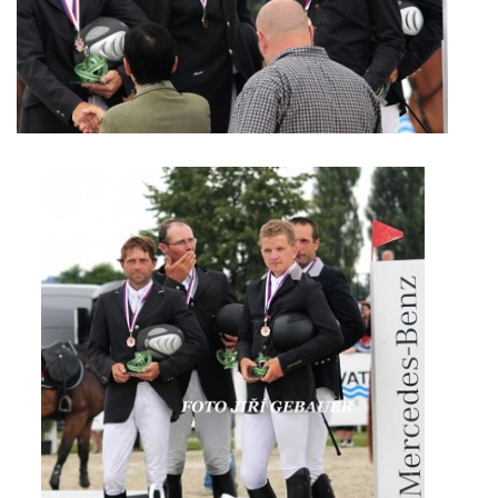
JARNÍ BRIGÁDA SE ODKLÁDÁ.
PÁTEČNÍ KROUŽEK " ŠKOLA JEZDECTVÍ " BUDE ZAHÁJEN
PODZIMNÍ BRIGÁDA 9.11.2024
ČLENOVÉ JK CABALLERO Z RYCHVALDU
VELKÝ PÁTEK-18.4 KROUŽEK BUDE NORMÁLNĚ PROBÍHAT
PODZIMNÍ BRIGÁDA 4.10.2025
PRAZDNINOVÝ KROUŽEK