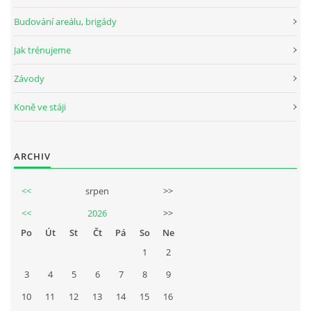
Budování areálu, brigády
Jak trénujeme
Závody
Koně ve stáji
ARCHIV
<<
srpen
>>
<<
2026
>>
Po
Út
St
Čt
Pá
So
Ne
1
2
3
4
5
6
7
8
9
10
11
12
13
14
15
16