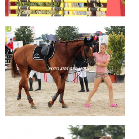
VIDEA
ODKAZY
NOVÝ PŘEKÁŽKOVÝ MATERIÁL
CENÍK SLUŽEB
PŘISPĚVEK ČUS KARVINA -PODPORA SPORTU V
MORAVSKOSLEZSKÉM KRAJI
NÁHRADNÍ TERMÍN BRIGÁDY PRO TY KTEŘÍ SE
NEDOSTAVILI NA PODZIMNÍ BRIGÁDU
ČLENOVÉ RYCHVALDU 2023