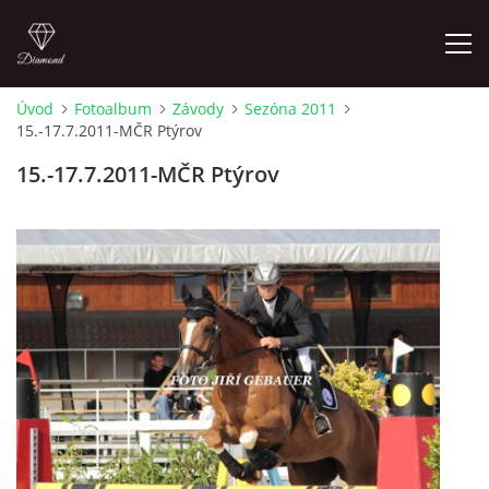
Úvod
Fotoalbum
Závody
Sezóna 2011
15.-17.7.2011-MČR Ptýrov
ÚVOD
15.-17.7.2011-MČR Ptýrov
AKTUALITY
KONTAKT
SLUŽBY
JEŽDĚNÍ PRO VEŘEJNOST
FOTOALBUM