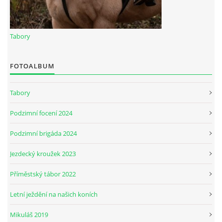
JARNÍ BRIGÁDA SE ODKLÁDÁ.
Tabory
PÁTEČNÍ KROUŽEK " ŠKOLA JEZDECTVÍ " BUDE ZAHÁJEN
FOTOALBUM
PODZIMNÍ BRIGÁDA 9.11.2024
Tabory
Podzimní focení 2024
ČLENOVÉ JK CABALLERO Z RYCHVALDU
Podzimní brigáda 2024
VELKÝ PÁTEK-18.4 KROUŽEK BUDE NORMÁLNĚ PROBÍHAT
Jezdecký kroužek 2023
Příměstský tábor 2022
PODZIMNÍ BRIGÁDA 4.10.2025
Letní ježdění na našich koních
PRAZDNINOVÝ KROUŽEK
Mikuláš 2019