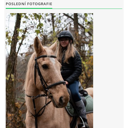
POSLEDNÍ FOTOGRAFIE
7:4 (VELKÝ PÁTEK) KROUŽEK NEBUDE
JARNÍ BRIGÁDA 20.5.2023
DNE 17.11.2023 KROUŽEK JEZDECTVÍ NENÍ
DĚKUJEME MĚSTU RYCHVALD ZA DOTACI V ROCE 2023
NABÍZÍME BRIGÁDU U NÁS VE STÁJI. PRO BLIŽŠÍ INFO
VOLEJTE 604265192
DĚKUJEME ZA PODPORU ČESKÉ UNIÍ SPORTU
JARNÍ BRIGÁDA 20.4 2024